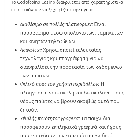
Το Godofcoins Casino διακρίνεται από χαρακτηριστικά
που το κάνουν να ξεχωρίζει στην αγορά:
Διαθέσιμο σε πολλές πλατφόρμες:
Είναι
προσβάσιμο μέσω υπολογιστών, ταμπλετών
και κινητών τηλεφώνων.
Ασφάλεια:
Χρησιμοποιεί τελευταίας
τεχνολογίας κρυπτογράφηση για να
διασφαλίσει την προστασία των δεδομένων
των παικτών.
Φιλικό προς τον χρήστη περιβάλλον:
Η
πλοήγηση είναι εύκολη και διευκολύνει τους
νέους παίκτες να βρουν ακριβώς αυτό που
ζητούν.
Υψηλής ποιότητας γραφικά:
Τα παιχνίδια
προσφέρουν εκπληκτικά γραφικά και ήχους
που ενισχύουν την εμπειρία παιχνιδιού.