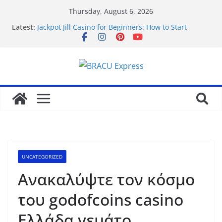
Thursday, August 6, 2026
Latest:
Jackpot Jill Casino for Beginners: How to Start
Playing
Koester je kansen: inspirerende casinopromoties
bij Kroon Casino
Glitchspin Casinon kokonaisvaltainen opas: Taistele
uskomusta vastaan kasinomenestyksen puolesta
Comprendre le RTP et la volatilité dans les jeux de
casino
Getting Started at Royal Planet Casino: Login, Slots,
and How to Play Smart
UNCATEGORIZED
Ανακαλύψτε τον κόσμο
του godofcoins casino
Ελλάδα γεμάτο