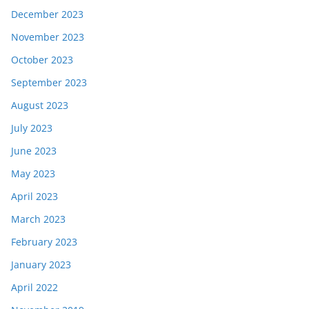
December 2023
November 2023
October 2023
September 2023
August 2023
July 2023
June 2023
May 2023
April 2023
March 2023
February 2023
January 2023
April 2022