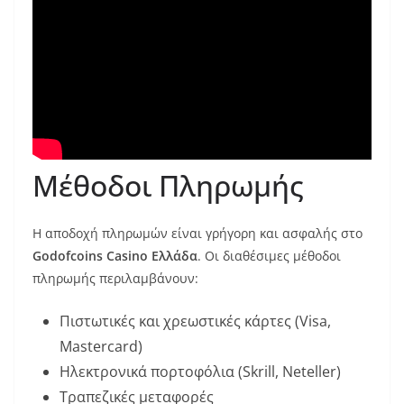
Μέθοδοι Πληρωμής
Η αποδοχή πληρωμών είναι γρήγορη και ασφαλής στο
Godofcoins Casino Ελλάδα
. Οι διαθέσιμες μέθοδοι
πληρωμής περιλαμβάνουν:
Πιστωτικές και χρεωστικές κάρτες (Visa,
Mastercard)
Ηλεκτρονικά πορτοφόλια (Skrill, Neteller)
Τραπεζικές μεταφορές