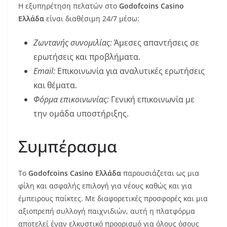
Η εξυπηρέτηση πελατών στο
Godofcoins Casino
Ελλάδα
είναι διαθέσιμη 24/7 μέσω:
Ζωντανής συνομιλίας:
Άμεσες απαντήσεις σε
ερωτήσεις και προβλήματα.
Email:
Επικοινωνία για αναλυτικές ερωτήσεις
και θέματα.
Φόρμα επικοινωνίας:
Γενική επικοινωνία με
την ομάδα υποστήριξης.
Συμπέρασμα
Το
Godofcoins Casino Ελλάδα
παρουσιάζεται ως μια
φίλη και ασφαλής επιλογή για νέους καθώς και για
έμπειρους παίκτες. Με διαφορετικές προσφορές και μια
αξιοπρεπή συλλογή παιχνιδιών, αυτή η πλατφόρμα
αποτελεί έναν ελκυστικό προορισμό για όλους όσους