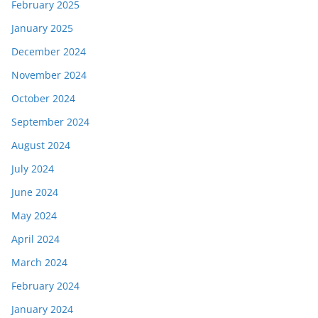
February 2025
January 2025
December 2024
November 2024
October 2024
September 2024
August 2024
July 2024
June 2024
May 2024
April 2024
March 2024
February 2024
January 2024