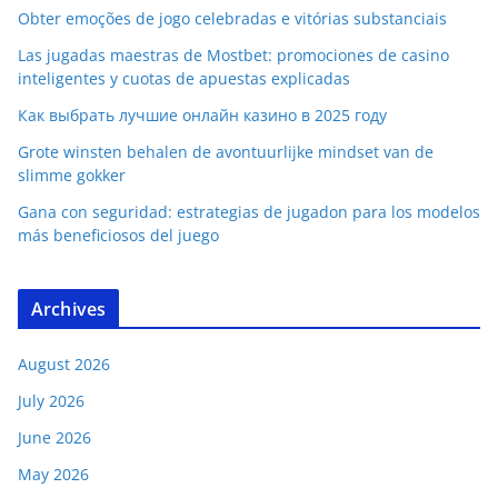
Obter emoções de jogo celebradas e vitórias substanciais
Las jugadas maestras de Mostbet: promociones de casino
inteligentes y cuotas de apuestas explicadas
Как выбрать лучшие онлайн казино в 2025 году
Grote winsten behalen de avontuurlijke mindset van de
slimme gokker
Gana con seguridad: estrategias de jugadon para los modelos
más beneficiosos del juego
Archives
August 2026
July 2026
June 2026
May 2026