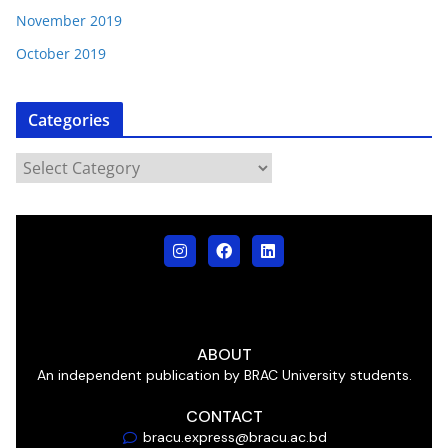
November 2019
October 2019
Categories
ABOUT
An independent publication by BRAC University students.
CONTACT
bracu.express@bracu.ac.bd