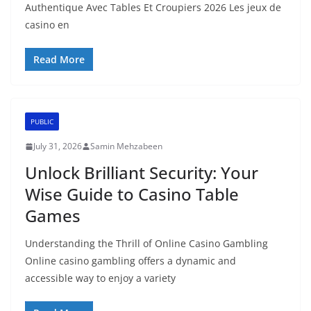
Authentique Avec Tables Et Croupiers 2026 Les jeux de
casino en
Read More
PUBLIC
July 31, 2026
Samin Mehzabeen
Unlock Brilliant Security: Your
Wise Guide to Casino Table
Games
Understanding the Thrill of Online Casino Gambling
Online casino gambling offers a dynamic and
accessible way to enjoy a variety