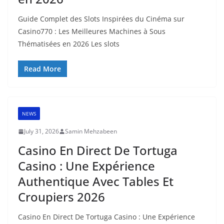
Guide Complet des Slots Inspirées du Cinéma sur
Casino770 : Les Meilleures Machines à Sous
Thématisées en 2026 Les slots
Read More
NEWS
July 31, 2026
Samin Mehzabeen
Casino En Direct De Tortuga
Casino : Une Expérience
Authentique Avec Tables Et
Croupiers 2026
Casino En Direct De Tortuga Casino : Une Expérience