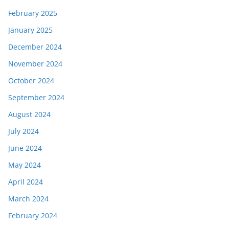
February 2025
January 2025
December 2024
November 2024
October 2024
September 2024
August 2024
July 2024
June 2024
May 2024
April 2024
March 2024
February 2024