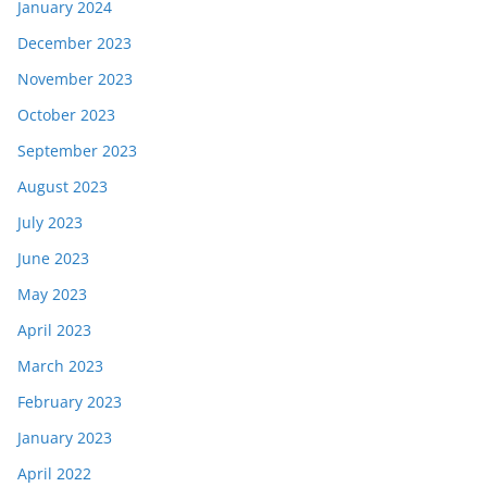
January 2024
December 2023
November 2023
October 2023
September 2023
August 2023
July 2023
June 2023
May 2023
April 2023
March 2023
February 2023
January 2023
April 2022