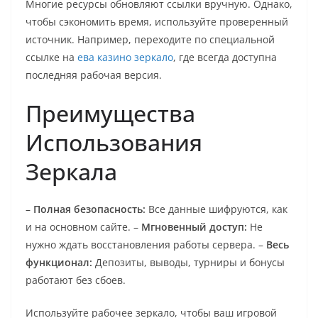
Многие ресурсы обновляют ссылки вручную. Однако,
чтобы сэкономить время, используйте проверенный
источник. Например, переходите по специальной
ссылке на
ева казино зеркало
, где всегда доступна
последняя рабочая версия.
Преимущества
Использования
Зеркала
–
Полная безопасность:
Все данные шифруются, как
и на основном сайте. –
Мгновенный доступ:
Не
нужно ждать восстановления работы сервера. –
Весь
функционал:
Депозиты, выводы, турниры и бонусы
работают без сбоев.
Используйте рабочее зеркало, чтобы ваш игровой