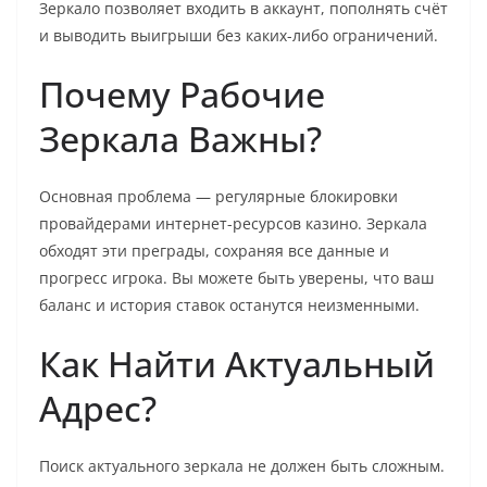
Зеркало позволяет входить в аккаунт, пополнять счёт
и выводить выигрыши без каких-либо ограничений.
Почему Рабочие
Зеркала Важны?
Основная проблема — регулярные блокировки
провайдерами интернет-ресурсов казино. Зеркала
обходят эти преграды, сохраняя все данные и
прогресс игрока. Вы можете быть уверены, что ваш
баланс и история ставок останутся неизменными.
Как Найти Актуальный
Адрес?
Поиск актуального зеркала не должен быть сложным.