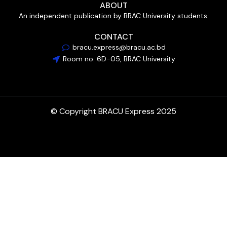
ABOUT
An independent publication by BRAC University students.
CONTACT
bracu.express@bracu.ac.bd
Room no. 6D-05, BRAC University
© Copyright BRACU Express 2025