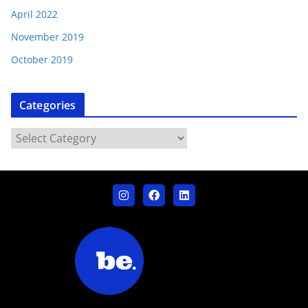
April 2022
November 2019
October 2019
Categories