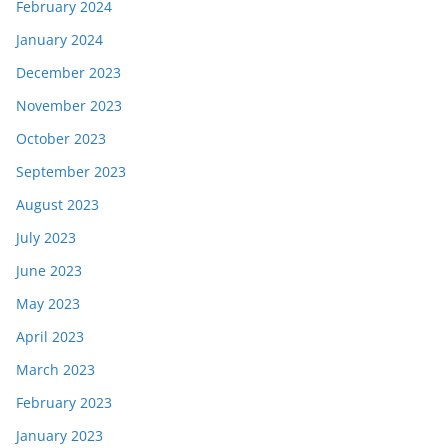
February 2024
January 2024
December 2023
November 2023
October 2023
September 2023
August 2023
July 2023
June 2023
May 2023
April 2023
March 2023
February 2023
January 2023