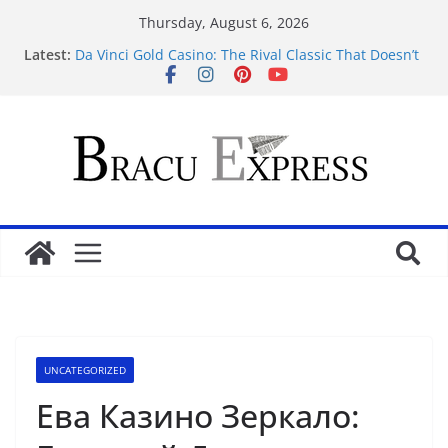
Thursday, August 6, 2026
Latest:
Da Vinci Gold Casino: The Rival Classic That Doesn’t
Pretend to Be Something It’s Not
Navigating the straightforward path of online
sports betting without the usual hurdles
Test Post Created
Zonder gedoe inzetten bij een betrouwbaar casino
zonder cruks voelt verrassend vertrouwd
Test Post Created
UNCATEGORIZED
Ева Казино Зеркало: