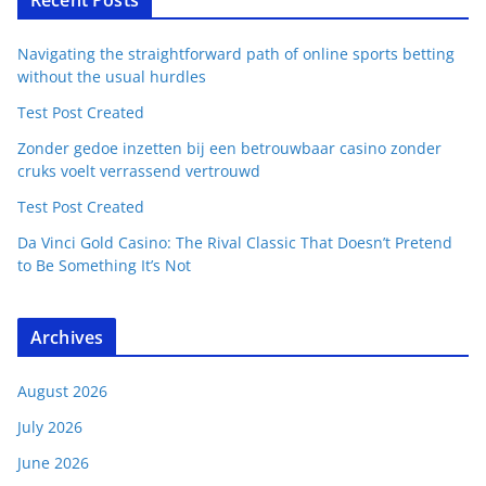
Navigating the straightforward path of online sports betting
without the usual hurdles
Test Post Created
Zonder gedoe inzetten bij een betrouwbaar casino zonder
cruks voelt verrassend vertrouwd
Test Post Created
Da Vinci Gold Casino: The Rival Classic That Doesn’t Pretend
to Be Something It’s Not
Archives
August 2026
July 2026
June 2026