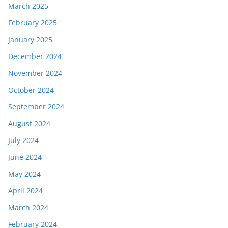
March 2025
February 2025
January 2025
December 2024
November 2024
October 2024
September 2024
August 2024
July 2024
June 2024
May 2024
April 2024
March 2024
February 2024