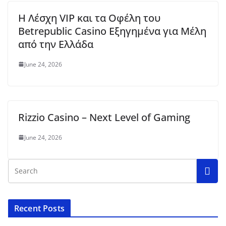
Η Λέσχη VIP και τα Οφέλη του
Betrepublic Casino Εξηγημένα για Μέλη
από την Ελλάδα
June 24, 2026
Rizzio Casino – Next Level of Gaming
June 24, 2026
Recent Posts