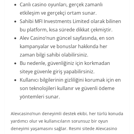
Canlı casino oyunları, gerçek zamanlı
etkileşim ve gerçekçi ortam sunar.
Sahibi MFI Investments Limited olarak bilinen
bu platform, kısa sürede dikkat çekmiştir.
Alev Casino’nun güncel sayfasında, en son
kampanyalar ve bonuslar hakkında her
zaman bilgi sahibi olabilirsiniz.
Bu nedenle, güvenliğiniz için korkmadan
siteye güvenle giriş yapabilirsiniz.
Kullanıcı bilgilerinin gizliliğini korumak için en
son teknolojileri kullanır ve güvenli ödeme
yöntemleri sunar.
Alevcasino’nun deneyimli destek ekibi, her türlü konuda
yardımcı olur ve kullanıcıların sorunsuz bir oyun
deneyimi yaşamasını sağlar. Resmi sitede Alevcasino