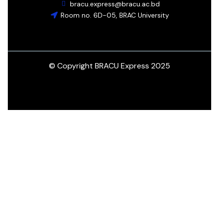
bracu.express@bracu.ac.bd
Room no. 6D-05, BRAC University
© Copyright BRACU Express 2025