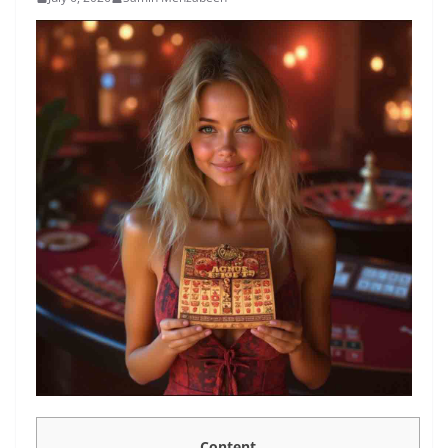
Content