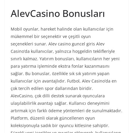
AlevCasino Bonusları
Mobil oyunlar, hareket halinde olan kullanıcılar için
mükemmel bir seçenektir ve çeşitli oyun
seçenekleri sunar. Alev casino guncel giris Alev
Casino’da kullanıcılar, yalnızca hoşgeldin teklifleriyle
sınırlı kalmaz. Yatırım bonusları, kullanıcıların her yeni
para yatırma işleminde ekstra fonlar kazanmasını
sağlar. Bu bonuslar, özellikle sık sık yatırım yapan
kullanıcılar için avantajlıdır. Futbol, Alev Casino’da en
çok tercih edilen spor dallarından biridir.
AlevCasino, çok dilli destek sunarak oyunculara
ulaşılabilirlik avantajı sağlar. Kullanıcı deneyimini
artırmak için farklı ödeme yöntemleri de sunulmaktadır.
Platform, düzenli olarak güncellenen oyun
koleksiyonuyla sadık bir oyuncu kitlesine sahiptir.
Sürekli yeni içerikler ve oyunlar ekleyerek, kullanıcıların