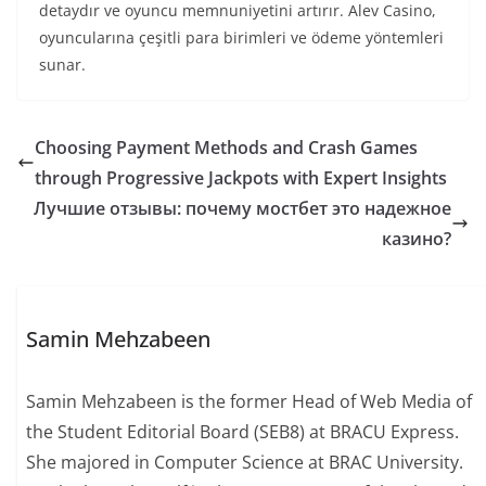
detaydır ve oyuncu memnuniyetini artırır. Alev Casino,
oyuncularına çeşitli para birimleri ve ödeme yöntemleri
sunar.
Choosing Payment Methods and Crash Games
through Progressive Jackpots with Expert Insights
Лучшие отзывы: почему мостбет это надежное
казино?
Samin Mehzabeen
Samin Mehzabeen is the former Head of Web Media of
the Student Editorial Board (SEB8) at BRACU Express.
She majored in Computer Science at BRAC University.