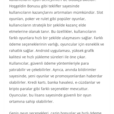
Hoşgeldin Bonusu gibi teklifler sayesinde
kullanıcıların kazançlarını artırmaları mümkündür. Slot
oyunları, poker ve rulet gibi popüler oyunlar,
kullanıcıların stratejik bir şekilde kazanç elde
etmelerine olanak tanır. Bu özellikler, kullanıcıların
farklı oyunlara hızlı bir şekilde ulaşmasını sağlar. Farklı
ödeme seçeneklerinin varlığı, oyuncular için esneklik ve
rahatlık sağlar. Android uygulaması, yüksek grafik
kalitesi ve hızlı yükleme süreleri ile öne çıkar.
Kullanıcılar, güvenli ödeme yöntemleriyle para
yatırabilir ve çekebilirler. Ayrıca, anında bildirimler
sayesinde, yeni oyunlar ve promosyonlardan haberdar
olabilirler. Kredi kartı, banka havalesi, e-cüzdanlar ve
kripto paralar gibi farklı seçenekler mevcuttur.
Oyuncular, bu lisans sayesinde güvenli bir oyun
ortamına sahip olabilirler.
Geniş oyun seçenekleri, cazip bonuslar ve hızlı ödeme