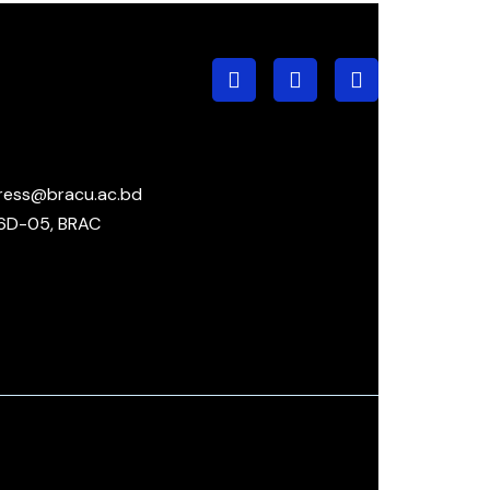
ress@bracu.ac.bd
6D-05, BRAC