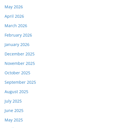
May 2026
April 2026
March 2026
February 2026
January 2026
December 2025
November 2025
October 2025
September 2025
August 2025
July 2025
June 2025
May 2025