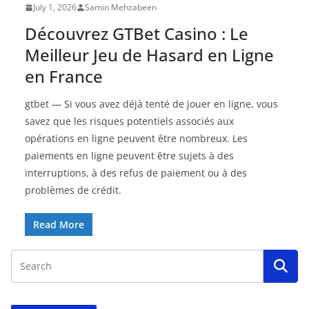
July 1, 2026
Samin Mehzabeen
Découvrez GTBet Casino : Le
Meilleur Jeu de Hasard en Ligne
en France
gtbet — Si vous avez déjà tenté de jouer en ligne, vous
savez que les risques potentiels associés aux
opérations en ligne peuvent être nombreux. Les
paiements en ligne peuvent être sujets à des
interruptions, à des refus de paiement ou à des
problèmes de crédit.
Read More