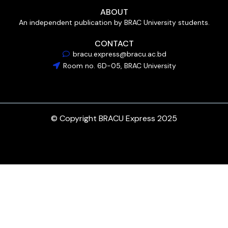
ABOUT
An independent publication by BRAC University students.
CONTACT
bracu.express@bracu.ac.bd
Room no. 6D-05, BRAC University
© Copyright BRACU Express 2025