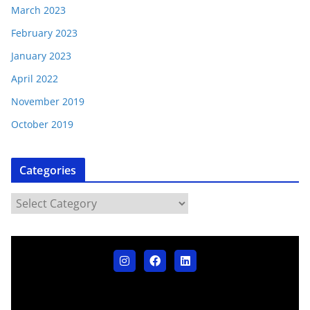
March 2023
February 2023
January 2023
April 2022
November 2019
October 2019
Categories