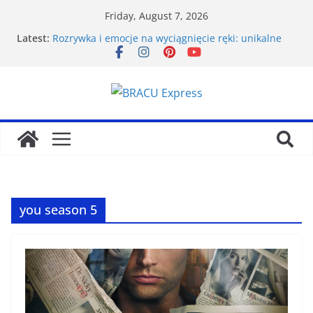
Friday, August 7, 2026
Latest:
Rozrywka i emocje na wyciągnięcie ręki: unikalne
kasyna online z łatwą i bezpieczną płatnością za
pomocą kart Paysafecard
Ανάλυση Ιπποδρομιακών Στοιχηματικών
Στρατηγικών στο Bet Gate: Προβλέψεις & Τακτικές
για Επιτυχημένο Στοίχημα
Navigating the 9kboss app feels unexpectedly
effortless from the first tap
Test Post Created
Warszawska nocna scena hazardowa: Eksploracja
wszystkich kasyn stolicy Polski, od luksusowych
salonów po tajemnicze kluby gier
you season 5