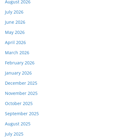
August 2026
July 2026
June 2026
May 2026
April 2026
March 2026
February 2026
January 2026
December 2025
November 2025
October 2025
September 2025
August 2025
July 2025