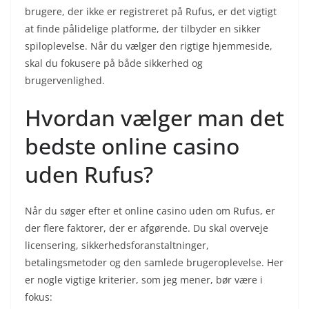
brugere, der ikke er registreret på Rufus, er det vigtigt
at finde pålidelige platforme, der tilbyder en sikker
spiloplevelse. Når du vælger den rigtige hjemmeside,
skal du fokusere på både sikkerhed og
brugervenlighed.
Hvordan vælger man det
bedste online casino
uden Rufus?
Når du søger efter et online casino uden om Rufus, er
der flere faktorer, der er afgørende. Du skal overveje
licensering, sikkerhedsforanstaltninger,
betalingsmetoder og den samlede brugeroplevelse. Her
er nogle vigtige kriterier, som jeg mener, bør være i
fokus: