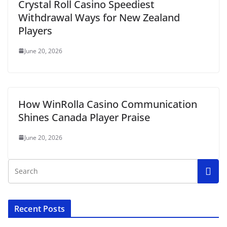
Crystal Roll Casino Speediest
Withdrawal Ways for New Zealand
Players
June 20, 2026
How WinRolla Casino Communication
Shines Canada Player Praise
June 20, 2026
Recent Posts