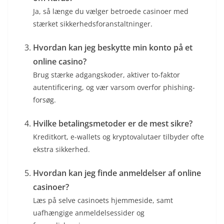
Ja, så længe du vælger betroede casinoer med
stærket sikkerhedsforanstaltninger.
Hvordan kan jeg beskytte min konto på et
online casino?
Brug stærke adgangskoder, aktiver to-faktor
autentificering, og vær varsom overfor phishing-
forsøg.
Hvilke betalingsmetoder er de mest sikre?
Kreditkort, e-wallets og kryptovalutaer tilbyder ofte
ekstra sikkerhed.
Hvordan kan jeg finde anmeldelser af online
casinoer?
Læs på selve casinoets hjemmeside, samt
uafhængige anmeldelsessider og