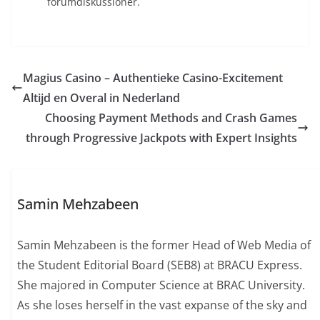
forumdiskussioner.
Magius Casino – Authentieke Casino-Excitement
Altijd en Overal in Nederland
Choosing Payment Methods and Crash Games
through Progressive Jackpots with Expert Insights
Samin Mehzabeen
Samin Mehzabeen is the former Head of Web Media of
the Student Editorial Board (SEB8) at BRACU Express.
She majored in Computer Science at BRAC University.
As she loses herself in the vast expanse of the sky and