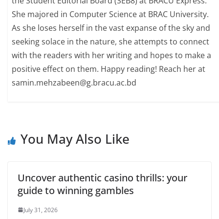
the Student Editorial Board (SEB8) at BRACU Express.
She majored in Computer Science at BRAC University.
As she loses herself in the vast expanse of the sky and
seeking solace in the nature, she attempts to connect
with the readers with her writing and hopes to make a
positive effect on them. Happy reading! Reach her at
samin.mehzabeen@g.bracu.ac.bd
You May Also Like
Uncover authentic casino thrills: your
guide to winning gambles
July 31, 2026