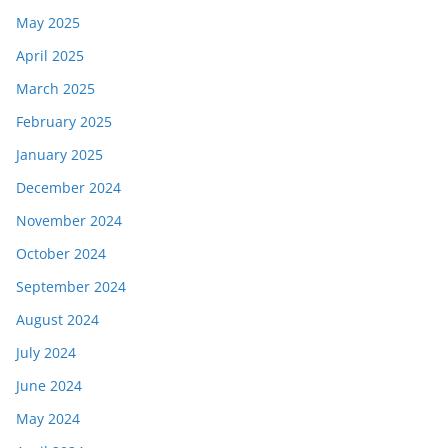
May 2025
April 2025
March 2025
February 2025
January 2025
December 2024
November 2024
October 2024
September 2024
August 2024
July 2024
June 2024
May 2024