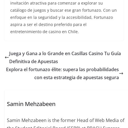
invitación atractiva para comenzar a explorar su
catálogo de juegos y buscar ese gran fortunazo. Con un
enfoque en la seguridad y la accesibilidad, Fortunazo
aspira a ser el destino preferido para el
entretenimiento de casino en Chile.
Juega y Gana a lo Grande en Casillas Casino Tu Guía
Definitiva de Apuestas
Explora el fortunazo élite: supera las probabilidades
con esta estrategia de apuestas segura
Samin Mehzabeen
Samin Mehzabeen is the former Head of Web Media of