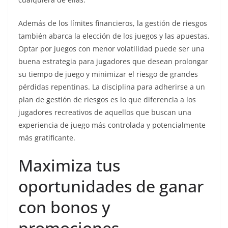
Además de los límites financieros, la gestión de riesgos
también abarca la elección de los juegos y las apuestas.
Optar por juegos con menor volatilidad puede ser una
buena estrategia para jugadores que desean prolongar
su tiempo de juego y minimizar el riesgo de grandes
pérdidas repentinas. La disciplina para adherirse a un
plan de gestión de riesgos es lo que diferencia a los
jugadores recreativos de aquellos que buscan una
experiencia de juego más controlada y potencialmente
más gratificante.
Maximiza tus
oportunidades de ganar
con bonos y
promociones