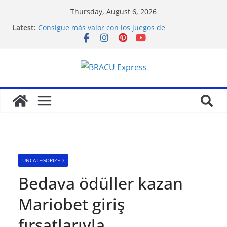
Thursday, August 6, 2026
Latest:
Consigue más valor con los juegos de
tragamonedas ganadores de Alf Casino
CosmoBet Casino: Lær enestående forudsigelser til
profitabelt casinospil
Unschlagbare Browinner Casino-Vermögenswerte:
Entwickeln Sie clevere Glücksspielgewinne
Dunder Casino: Your Ultimate Guide to Thrilling
Casino Gambling
Unlock profitable prospects: Handle your cash at
JeetCity Casino.
UNCATEGORIZED
Bedava ödüller kazan
Mariobet giriş
fırsatlarıyla