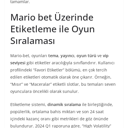
tamamlar.
Mario bet Üzerinde
Etiketleme ile Oyun
Sıralaması
Mario‑bet, oyunları
tema
,
yayıncı
,
oyun türü
ve
vip
seviyesi
gibi etiketler aracılığıyla sınıflandırır. Kullanıcı
profilindeki “Favori Etiketler” bölümü, en çok tercih
edilen etiketleri otomatik olarak öne çıkarır. Örneğin,
“Mısır” ve “Maceralar” etiketli slotlar, bu temaları seven
oyunculara öncelikli olarak sunulur.
Etiketleme sistemi,
dinamik sıralama
ile birleştiğinde,
popülerlik, ortalama bahis miktarı ve son 24 saat
içindeki kazanç oranı gibi metrikleri de göz önünde
bulundurur. 2024 Q1 raporuna göre, “High Volatility”