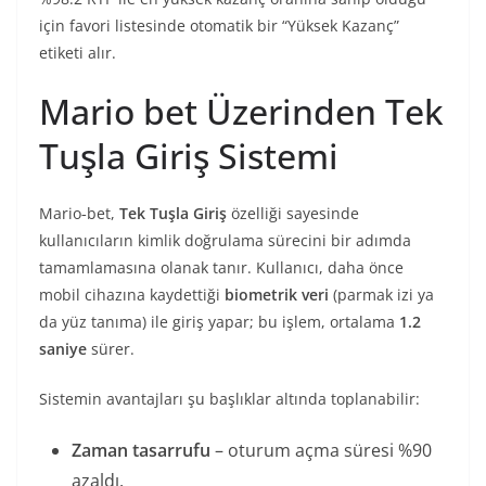
için favori listesinde otomatik bir “Yüksek Kazanç”
etiketi alır.
Mario bet Üzerinden Tek
Tuşla Giriş Sistemi
Mario‑bet,
Tek Tuşla Giriş
özelliği sayesinde
kullanıcıların kimlik doğrulama sürecini bir adımda
tamamlamasına olanak tanır. Kullanıcı, daha önce
mobil cihazına kaydettiği
biometrik veri
(parmak izi ya
da yüz tanıma) ile giriş yapar; bu işlem, ortalama
1.2
saniye
sürer.
Sistemin avantajları şu başlıklar altında toplanabilir:
Zaman tasarrufu
– oturum açma süresi %90
azaldı.