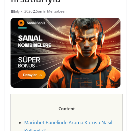
July 7, 2026
Samin Mehzabeen
Content
Mariobet Panelinde Arama Kutusu Nasıl
Kullanılır?