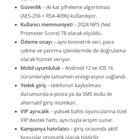
Güvenlik
– iki kat şifreleme algoritması
(AES‑256 + RSA‑4096) kullanılıyor.
Kullanıcı memnuniyeti
– 2024 NPS (Net
Promoter Score) 78 olarak ölçüldü.
Ödeme onayı
– aynı biometrik veri, para
çekme ve yatırma işlemlerinde de doğrulama
olarak hizmet veriyor.
Mobil uyumluluk
– Android 12 ve iOS 16
sürümleriyle tamamen entegrasyon sağlandı.
Yedek giriş
– telefonun kaybolması
durumunda e‑posta ya da SMS kodu ile
alternatif giriş mümkün.
VIP ayrıcalık
– yüksek bahis oyuncularına özel
VIP destek hattı, aynı tuşla erişim sunar.
Kampanya hatırlatıcı
– giriş sırasında aktif
bonuslar otomatik olarak bildirilir.