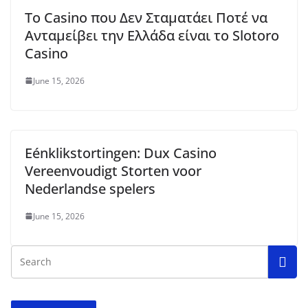
Το Casino που Δεν Σταματάει Ποτέ να
Ανταμείβει την Ελλάδα είναι το Slotoro
Casino
June 15, 2026
Eénklikstortingen: Dux Casino
Vereenvoudigt Storten voor
Nederlandse spelers
June 15, 2026