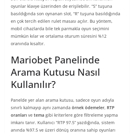
oyunlar klavye üzerinden de erişilebilir. “S” tuşuna
basıldığında son oynanan slot, “R” tuşuna basıldığında
en çok tercih edilen rulet masası açılır. Bu yöntem,
mobil cihazlarda bile tek parmakla oyun seçimini
mümkün kılar ve ortalama oturum süresini %12
oranında kısaltır.
Mariobet Panelinde
Arama Kutusu Nasıl
Kullanılır?
Panelde yer alan arama kutusu, sadece oyun adıyla
sınırlı kalmayıp aynı zamanda
örnek ödemeler
,
RTP
oranları
ve
tema
gibi kriterlere göre filtreleme yapma
imkanı tanır. Kullanıcı “RTP 97.5” yazdığında, sistem
anında %97.5 ve üzeri dönüş oranına sahip oyunları