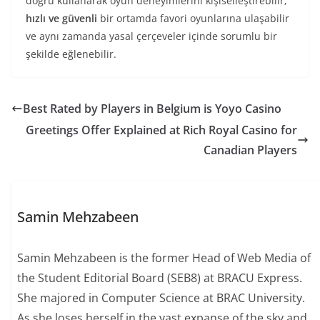
doğru kullanarak oyun deneyimlerini kişiselleştirebilir,
hızlı ve güvenli
bir ortamda favori oyunlarına ulaşabilir
ve aynı zamanda yasal çerçeveler içinde sorumlu bir
şekilde eğlenebilir.
Best Rated by Players in Belgium is Yoyo Casino
Greetings Offer Explained at Rich Royal Casino for
Canadian Players
Samin Mehzabeen
Samin Mehzabeen is the former Head of Web Media of
the Student Editorial Board (SEB8) at BRACU Express.
She majored in Computer Science at BRAC University.
As she loses herself in the vast expanse of the sky and