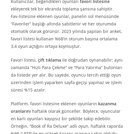
Kullanıcılar, beğendikleri oyunları
favori listesine
ekleyerek tek bir ekranda toplama şansına sahiptir.
Fav‑listesine eklenen oyunlar, panelin sol menüsünde
“Favoriler” başlığı altında sabitlenir ve her oturumda
otomatik olarak görünür. 2023 yılında yapılan bir anket,
favori listesi kullanan %68’in oturum başına ortalama
3,4 oyun açtığını ortaya koymuştur.
Favori listesi,
çift tıklama
ile doğrudan oynanabilir; aynı
zamanda “Hızlı Para Çekme” ve “Para Yatırma” butonları
da listede yer alır. Bu sayede, oyuncu tercih ettiği oyun
üzerinden işlem yaparken sayfa geçişi yapmaz ve işlem
süresi %15 azalır.
Platform, favori listesine eklenen oyunların
kazanma
oranlarını
haftalık olarak günceller. Böylece, oyuncular
en karlı oyunları kayıpsız bir şekilde takip edebilir.
Örneğin, “Book of Ra Deluxe” adlı oyun, haftalık raporda
%98.2 RTP ile en yüksek kazanç oranına sahip olduğu