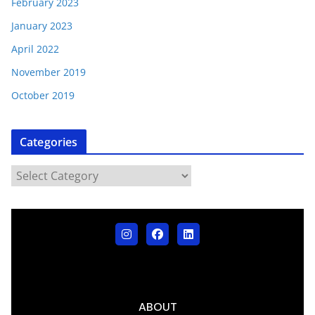
February 2023
January 2023
April 2022
November 2019
October 2019
Categories
ABOUT