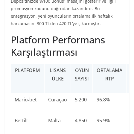
Depositinizde %100 Bonus” mesajını gösterir ve ilgili
promosyon kodunu doğrudan kazandırır. Bu
entegrasyon, yeni oyuncuların ortalama ilk haftalık
harcamasını 300 TL’den 420 TL’ye çıkarmıştır.
Platform Performans
Karşılaştırması
PLATFORM
LISANS
OYUN
ORTALAMA
M
ÜLKE
SAYISI
RTP
D
Mario‑bet
Curaçao
5,200
96.8%
5
Bettilt
Malta
4,850
95.9%
1