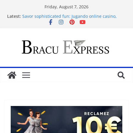
Friday, August 7, 2026
Latest:
Savor sophisticated fun: Jugando online casino,
your pleasure guaranteed
Sensible Medical insurance Preparations
Почему облачные игры оказываются
распространённее
Самые необычные увлечения со всего мира
Casino On-line for Novices: Entertainments, Profiles
and Protection