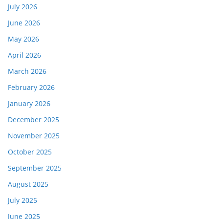
July 2026
June 2026
May 2026
April 2026
March 2026
February 2026
January 2026
December 2025
November 2025
October 2025
September 2025
August 2025
July 2025
June 2025