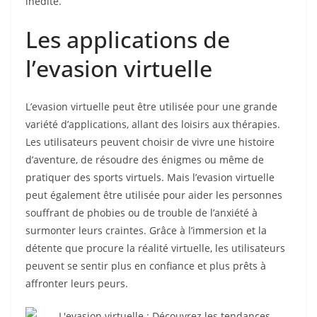
inédite.
Les applications de
l’evasion virtuelle
L’evasion virtuelle peut être utilisée pour une grande
variété d’applications, allant des loisirs aux thérapies.
Les utilisateurs peuvent choisir de vivre une histoire
d’aventure, de résoudre des énigmes ou même de
pratiquer des sports virtuels. Mais l’evasion virtuelle
peut également être utilisée pour aider les personnes
souffrant de phobies ou de trouble de l’anxiété à
surmonter leurs craintes. Grâce à l’immersion et la
détente que procure la réalité virtuelle, les utilisateurs
peuvent se sentir plus en confiance et plus prêts à
affronter leurs peurs.