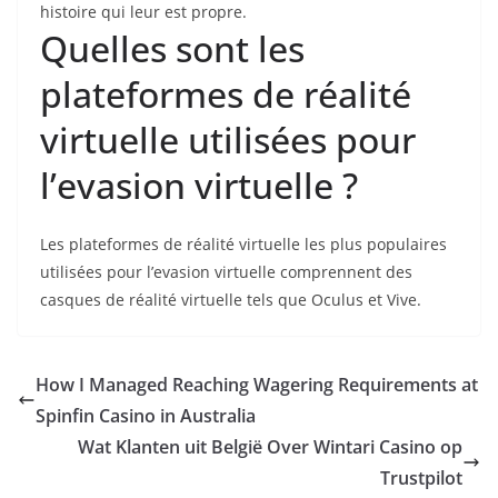
histoire qui leur est propre.
Quelles sont les
plateformes de réalité
virtuelle utilisées pour
l’evasion virtuelle ?
Les plateformes de réalité virtuelle les plus populaires
utilisées pour l’evasion virtuelle comprennent des
casques de réalité virtuelle tels que Oculus et Vive.
How I Managed Reaching Wagering Requirements at
Spinfin Casino in Australia
Wat Klanten uit België Over Wintari Casino op
Trustpilot