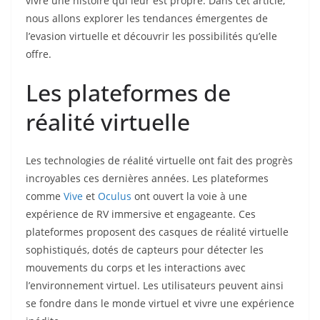
vivre une histoire qui leur est propre. Dans cet article,
nous allons explorer les tendances émergentes de
l’evasion virtuelle et découvrir les possibilités qu’elle
offre.
Les plateformes de
réalité virtuelle
Les technologies de réalité virtuelle ont fait des progrès
incroyables ces dernières années. Les plateformes
comme
Vive
et
Oculus
ont ouvert la voie à une
expérience de RV immersive et engageante. Ces
plateformes proposent des casques de réalité virtuelle
sophistiqués, dotés de capteurs pour détecter les
mouvements du corps et les interactions avec
l’environnement virtuel. Les utilisateurs peuvent ainsi
se fondre dans le monde virtuel et vivre une expérience