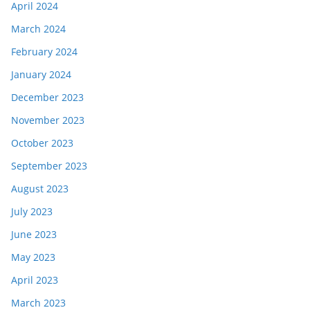
April 2024
March 2024
February 2024
January 2024
December 2023
November 2023
October 2023
September 2023
August 2023
July 2023
June 2023
May 2023
April 2023
March 2023