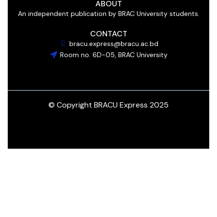
ABOUT
An independent publication by BRAC University students.
CONTACT
bracu.express@bracu.ac.bd
Room no. 6D-05, BRAC University
© Copyright BRACU Express 2025