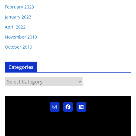
February 2023
January 2023
April 2022
November 2019
October 2019
Categories