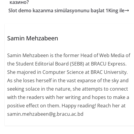
казино?
Slot demo kazanma simülasyonunu başlat 1King ile
Samin Mehzabeen
Samin Mehzabeen is the former Head of Web Media of
the Student Editorial Board (SEB8) at BRACU Express.
She majored in Computer Science at BRAC University.
As she loses herself in the vast expanse of the sky and
seeking solace in the nature, she attempts to connect
with the readers with her writing and hopes to make a
positive effect on them. Happy reading! Reach her at
samin.mehzabeen@g.bracu.ac.bd