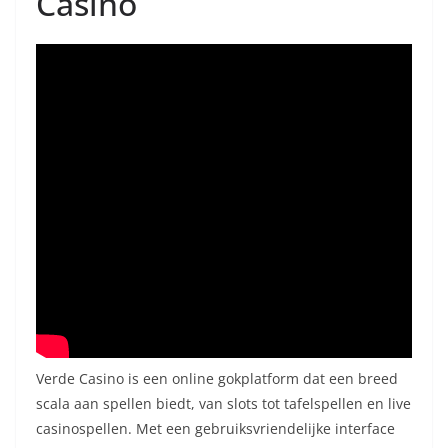
Casino
Verde Casino is een online gokplatform dat een breed
scala aan spellen biedt, van slots tot tafelspellen en live
casinospellen. Met een gebruiksvriendelijke interface