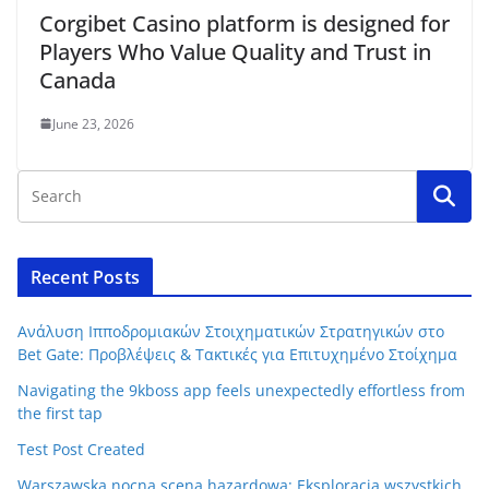
Corgibet Casino platform is designed for
Players Who Value Quality and Trust in
Canada
June 23, 2026
Recent Posts
Ανάλυση Ιπποδρομιακών Στοιχηματικών Στρατηγικών στο
Bet Gate: Προβλέψεις & Τακτικές για Επιτυχημένο Στοίχημα
Navigating the 9kboss app feels unexpectedly effortless from
the first tap
Test Post Created
Warszawska nocna scena hazardowa: Eksploracja wszystkich