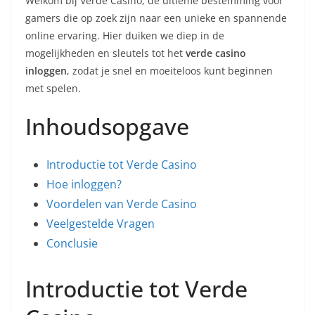
Welkom bij Verde Casino, de ultieme bestemming voor
gamers die op zoek zijn naar een unieke en spannende
online ervaring. Hier duiken we diep in de
mogelijkheden en sleutels tot het
verde casino
inloggen
, zodat je snel en moeiteloos kunt beginnen
met spelen.
Inhoudsopgave
Introductie tot Verde Casino
Hoe inloggen?
Voordelen van Verde Casino
Veelgestelde Vragen
Conclusie
Introductie tot Verde