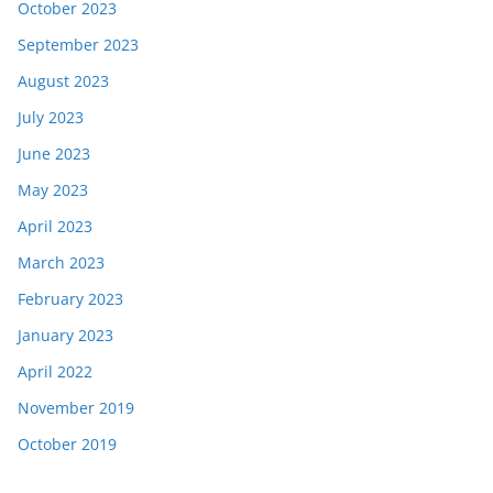
October 2023
September 2023
August 2023
July 2023
June 2023
May 2023
April 2023
March 2023
February 2023
January 2023
April 2022
November 2019
October 2019