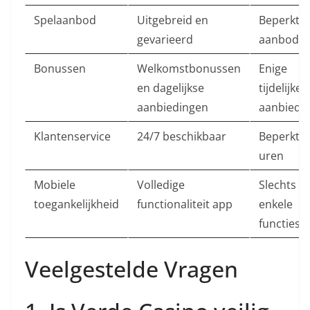
Spelaanbod
Uitgebreid en
Beperkt
gevarieerd
aanbod
Bonussen
Welkomstbonussen
Enige
en dagelijkse
tijdelijke
aanbiedingen
aanbiedi
Klantenservice
24/7 beschikbaar
Beperkte
uren
Mobiele
Volledige
Slechts
toegankelijkheid
functionaliteit app
enkele
functies
Veelgestelde Vragen