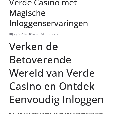
Verde Casino met
Magische
Inloggenservaringen
July 6, 2026
Samin Mehzabeen
Verken de
Betoverende
Wereld van Verde
Casino en Ontdek
Eenvoudig Inloggen