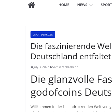
HOME
NEWS
SPORT
UNCATEGORIZED
Die faszinierende Wel
Deutschland entfalte
July 3, 2026
Samin Mehzabeen
Die glanzvolle Fa
godofcoins Deut
Willkommen in der beeindruckenden Welt von
g