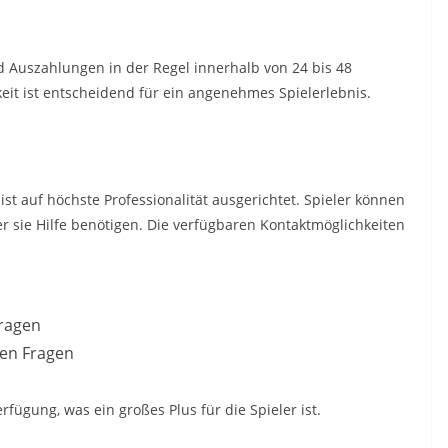
d Auszahlungen in der Regel innerhalb von 24 bis 48
it ist entscheidend für ein angenehmes Spielerlebnis.
st auf höchste Professionalität ausgerichtet. Spieler können
sie Hilfe benötigen. Die verfügbaren Kontaktmöglichkeiten
fragen
gen Fragen
fügung, was ein großes Plus für die Spieler ist.