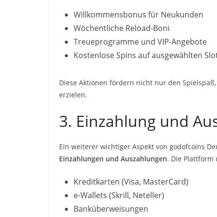
Willkommensbonus für Neukunden
Wöchentliche Reload-Boni
Treueprogramme und VIP-Angebote
Kostenlose Spins auf ausgewählten Slo
Diese Aktionen fördern nicht nur den Spielspaß
erzielen.
3. Einzahlung und Au
Ein weiterer wichtiger Aspekt von godofcoins De
Einzahlungen und Auszahlungen
. Die Plattform
Kreditkarten (Visa, MasterCard)
e-Wallets (Skrill, Neteller)
Banküberweisungen