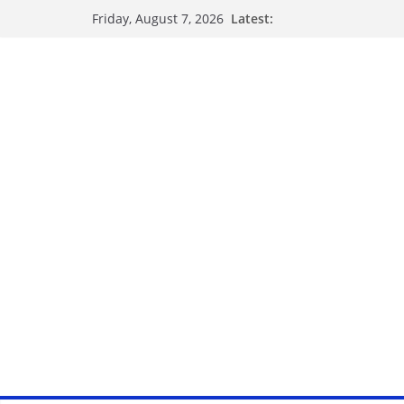
Latest:
Friday, August 7, 2026