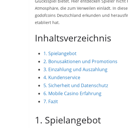
Glücksspiel bietet. Hier entdecken Spieler nich
Atmosphäre, die zum Verweilen einlädt. In dies
godofcoins Deutschland erkunden und herausfin
etabliert hat.
Inhaltsverzeichnis
1. Spielangebot
2. Bonusaktionen und Promotions
3. Einzahlung und Auszahlung
4. Kundenservice
5. Sicherheit und Datenschutz
6. Mobile Casino Erfahrung
7. Fazit
1. Spielangebot