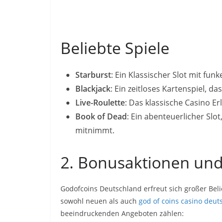
Beliebte Spiele
Starburst
: Ein Klassischer Slot mit fun
Blackjack
: Ein zeitloses Kartenspiel, d
Live-Roulette
: Das klassische Casino E
Book of Dead
: Ein abenteuerlicher Slot
mitnimmt.
2. Bonusaktionen un
Godofcoins Deutschland erfreut sich großer Bel
sowohl neuen als auch
god of coins casino deut
beeindruckenden Angeboten zählen: