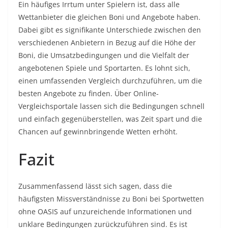
Ein häufiges Irrtum unter Spielern ist, dass alle
Wettanbieter die gleichen Boni und Angebote haben.
Dabei gibt es signifikante Unterschiede zwischen den
verschiedenen Anbietern in Bezug auf die Höhe der
Boni, die Umsatzbedingungen und die Vielfalt der
angebotenen Spiele und Sportarten. Es lohnt sich,
einen umfassenden Vergleich durchzuführen, um die
besten Angebote zu finden. Über Online-
Vergleichsportale lassen sich die Bedingungen schnell
und einfach gegenüberstellen, was Zeit spart und die
Chancen auf gewinnbringende Wetten erhöht.
Fazit
Zusammenfassend lässt sich sagen, dass die
häufigsten Missverständnisse zu Boni bei Sportwetten
ohne OASIS auf unzureichende Informationen und
unklare Bedingungen zurückzuführen sind. Es ist