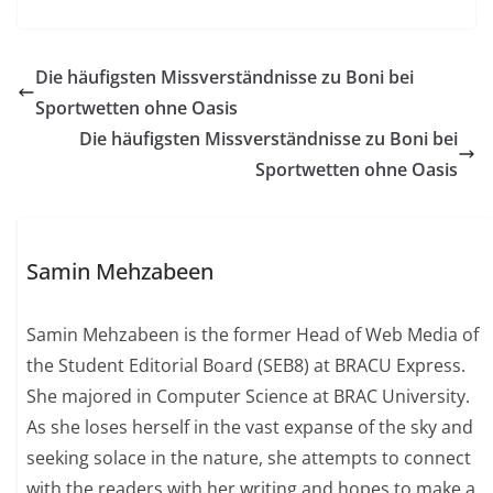
Die häufigsten Missverständnisse zu Boni bei
Sportwetten ohne Oasis
Die häufigsten Missverständnisse zu Boni bei
Sportwetten ohne Oasis
Samin Mehzabeen
Samin Mehzabeen is the former Head of Web Media of
the Student Editorial Board (SEB8) at BRACU Express.
She majored in Computer Science at BRAC University.
As she loses herself in the vast expanse of the sky and
seeking solace in the nature, she attempts to connect
with the readers with her writing and hopes to make a