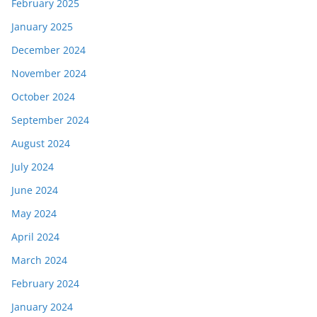
February 2025
January 2025
December 2024
November 2024
October 2024
September 2024
August 2024
July 2024
June 2024
May 2024
April 2024
March 2024
February 2024
January 2024