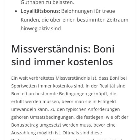
Guthaben zu belasten.
Loyalitätsbonus:
Belohnungen für treue
Kunden, die über einen bestimmten Zeitraum
hinweg aktiv sind.
Missverständnis: Boni
sind immer kostenlos
Ein weit verbreitetes Missverständnis ist, dass Boni bei
Sportwetten immer kostenlos sind. In der Realität sind
Boni oft an bestimmte Bedingungen geknüpft, die
erfüllt werden müssen, bevor man sie in Echtgeld
umwandeln kann. Zu den typischen Anforderungen
gehören Umsatzbedingungen, die festlegen, wie oft der
Bonusbetrag umgesetzt werden muss, bevor eine
Auszahlung möglich ist. Oftmals sind diese