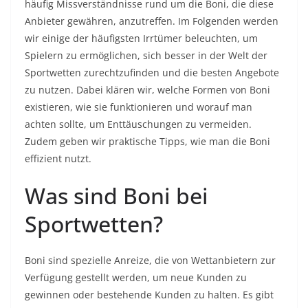
häufig Missverständnisse rund um die Boni, die diese
Anbieter gewähren, anzutreffen. Im Folgenden werden
wir einige der häufigsten Irrtümer beleuchten, um
Spielern zu ermöglichen, sich besser in der Welt der
Sportwetten zurechtzufinden und die besten Angebote
zu nutzen. Dabei klären wir, welche Formen von Boni
existieren, wie sie funktionieren und worauf man
achten sollte, um Enttäuschungen zu vermeiden.
Zudem geben wir praktische Tipps, wie man die Boni
effizient nutzt.
Was sind Boni bei
Sportwetten?
Boni sind spezielle Anreize, die von Wettanbietern zur
Verfügung gestellt werden, um neue Kunden zu
gewinnen oder bestehende Kunden zu halten. Es gibt