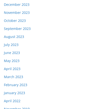
December 2023
November 2023
October 2023
September 2023
August 2023
July 2023
June 2023
May 2023
April 2023
March 2023
February 2023
January 2023
April 2022
November 2019