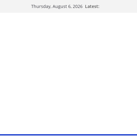
Latest:
Thursday, August 6, 2026