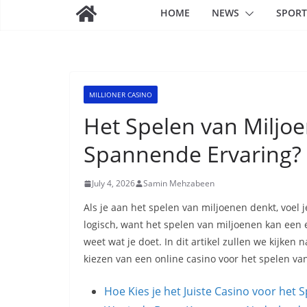
HOME
NEWS
SPORT
MILLIONER CASINO
Het Spelen van Miljo
Spannende Ervaring?
July 4, 2026
Samin Mehzabeen
Als je aan het spelen van miljoenen denkt, voel j
logisch, want het spelen van miljoenen kan een 
weet wat je doet. In dit artikel zullen we kijken
kiezen van een online casino voor het spelen va
Hoe Kies je het Juiste Casino voor het 