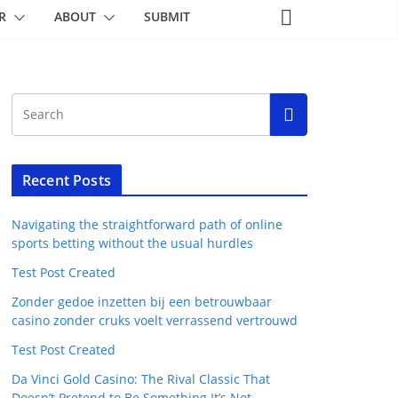
R
ABOUT
SUBMIT
Recent Posts
Navigating the straightforward path of online
sports betting without the usual hurdles
Test Post Created
Zonder gedoe inzetten bij een betrouwbaar
casino zonder cruks voelt verrassend vertrouwd
Test Post Created
Da Vinci Gold Casino: The Rival Classic That
Doesn’t Pretend to Be Something It’s Not