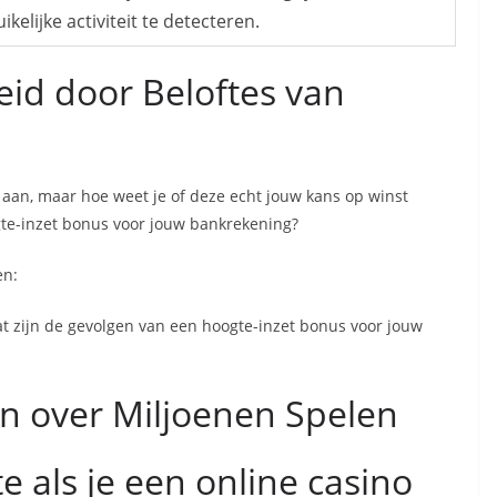
kelijke activiteit te detecteren.
eid door Beloftes van
s aan, maar hoe weet je of deze echt jouw kans op winst
gte-inzet bonus voor jouw bankrekening?
en:
t zijn de gevolgen van een hoogte-inzet bonus voor jouw
n over Miljoenen Spelen
te als je een online casino