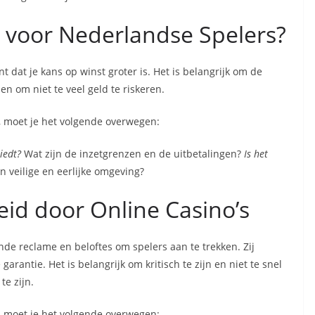
e voor Nederlandse Spelers?
t dat je kans op winst groter is. Het is belangrijk om de
n om niet te veel geld te riskeren.
, moet je het volgende overwegen:
biedt?
Wat zijn de inzetgrenzen en de uitbetalingen?
Is het
n veilige en eerlijke omgeving?
eid door Online Casino’s
nde reclame en beloftes om spelers aan te trekken. Zij
rantie. Het is belangrijk om kritisch te zijn en niet te snel
te zijn.
, moet je het volgende overwegen: