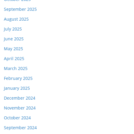
September 2025
August 2025
July 2025
June 2025
May 2025
April 2025
March 2025
February 2025
January 2025
December 2024
November 2024
October 2024
September 2024