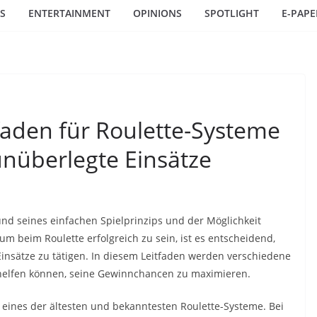
S
ENTERTAINMENT
OPINIONS
SPOTLIGHT
E-PAPE
faden für Roulette-Systeme
nüberlegte Einsätze
rund seines einfachen Spielprinzips und der Möglichkeit
m beim Roulette erfolgreich zu sein, ist es entscheidend,
Einsätze zu tätigen. In diesem Leitfaden werden verschiedene
r helfen können, seine Gewinnchancen zu maximieren.
 eines der ältesten und bekanntesten Roulette-Systeme. Bei