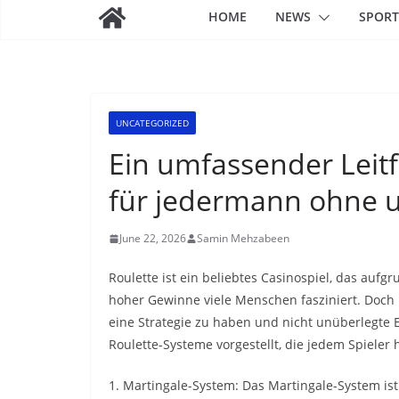
HOME
NEWS
SPORT
UNCATEGORIZED
Ein umfassender Leit
für jedermann ohne u
June 22, 2026
Samin Mehzabeen
Roulette ist ein beliebtes Casinospiel, das aufg
hoher Gewinne viele Menschen fasziniert. Doch u
eine Strategie zu haben und nicht unüberlegte 
Roulette-Systeme vorgestellt, die jedem Spiele
1. Martingale-System: Das Martingale-System ist