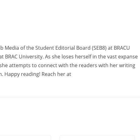
 Media of the Student Editorial Board (SEB8) at BRACU
 BRAC University. As she loses herself in the vast expanse
 she attempts to connect with the readers with her writing
m. Happy reading! Reach her at