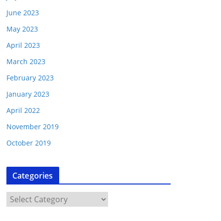
June 2023
May 2023
April 2023
March 2023
February 2023
January 2023
April 2022
November 2019
October 2019
Categories