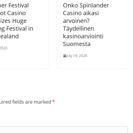
r Festival
Onko Spinlander
lot Casino
Casino aikasi
izes Huge
arvoinen?
 Festival in
Täydellinen
ealand
kasinoarviointi
Suomesta
 2026
July 18, 2026
ired fields are marked
*