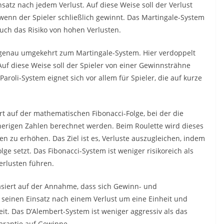
satz nach jedem Verlust. Auf diese Weise soll der Verlust
wenn der Spieler schließlich gewinnt. Das Martingale-System
auch das Risiko von hohen Verlusten.
rt genau umgekehrt zum Martingale-System. Hier verdoppelt
uf diese Weise soll der Spieler von einer Gewinnsträhne
roli-System eignet sich vor allem für Spieler, die auf kurze
rt auf der mathematischen Fibonacci-Folge, bei der die
herigen Zahlen berechnet werden. Beim Roulette wird dieses
n zu erhöhen. Das Ziel ist es, Verluste auszugleichen, indem
lge setzt. Das Fibonacci-System ist weniger risikoreich als
erlusten führen.
asiert auf der Annahme, dass sich Gewinn- und
t seinen Einsatz nach einem Verlust um eine Einheit und
it. Das D’Alembert-System ist weniger aggressiv als das
arantie auf Gewinne.