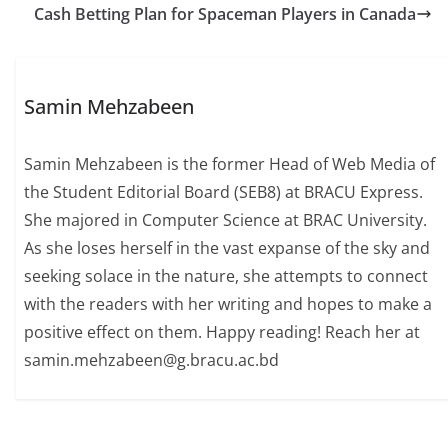
Cash Betting Plan for Spaceman Players in Canada
Samin Mehzabeen
Samin Mehzabeen is the former Head of Web Media of
the Student Editorial Board (SEB8) at BRACU Express.
She majored in Computer Science at BRAC University.
As she loses herself in the vast expanse of the sky and
seeking solace in the nature, she attempts to connect
with the readers with her writing and hopes to make a
positive effect on them. Happy reading! Reach her at
samin.mehzabeen@g.bracu.ac.bd