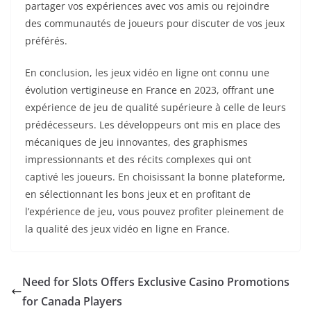
partager vos expériences avec vos amis ou rejoindre
des communautés de joueurs pour discuter de vos jeux
préférés.
En conclusion, les jeux vidéo en ligne ont connu une
évolution vertigineuse en France en 2023, offrant une
expérience de jeu de qualité supérieure à celle de leurs
prédécesseurs. Les développeurs ont mis en place des
mécaniques de jeu innovantes, des graphismes
impressionnants et des récits complexes qui ont
captivé les joueurs. En choisissant la bonne plateforme,
en sélectionnant les bons jeux et en profitant de
l’expérience de jeu, vous pouvez profiter pleinement de
la qualité des jeux vidéo en ligne en France.
Need for Slots Offers Exclusive Casino Promotions
for Canada Players