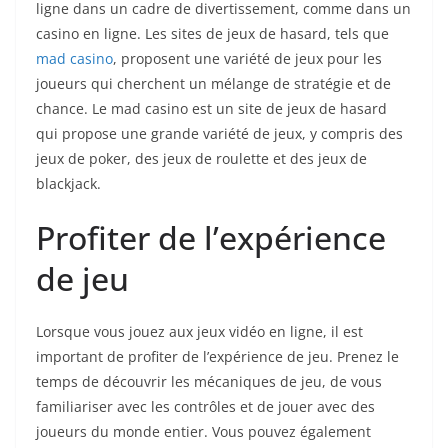
ligne dans un cadre de divertissement, comme dans un
casino en ligne. Les sites de jeux de hasard, tels que
mad casino
, proposent une variété de jeux pour les
joueurs qui cherchent un mélange de stratégie et de
chance. Le mad casino est un site de jeux de hasard
qui propose une grande variété de jeux, y compris des
jeux de poker, des jeux de roulette et des jeux de
blackjack.
Profiter de l’expérience
de jeu
Lorsque vous jouez aux jeux vidéo en ligne, il est
important de profiter de l’expérience de jeu. Prenez le
temps de découvrir les mécaniques de jeu, de vous
familiariser avec les contrôles et de jouer avec des
joueurs du monde entier. Vous pouvez également