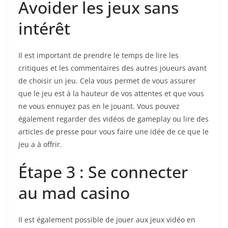
Avoider les jeux sans
intérêt
Il est important de prendre le temps de lire les
critiques et les commentaires des autres joueurs avant
de choisir un jeu. Cela vous permet de vous assurer
que le jeu est à la hauteur de vos attentes et que vous
ne vous ennuyez pas en le jouant. Vous pouvez
également regarder des vidéos de gameplay ou lire des
articles de presse pour vous faire une idée de ce que le
jeu a à offrir.
Étape 3 : Se connecter
au mad casino
Il est également possible de jouer aux jeux vidéo en