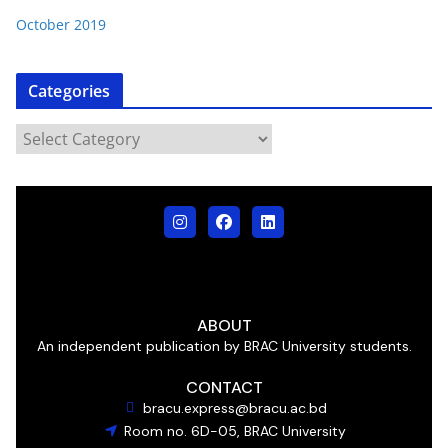
October 2019
Categories
ABOUT
An independent publication by BRAC University students.
CONTACT
bracu.express@bracu.ac.bd
Room no. 6D-05, BRAC University