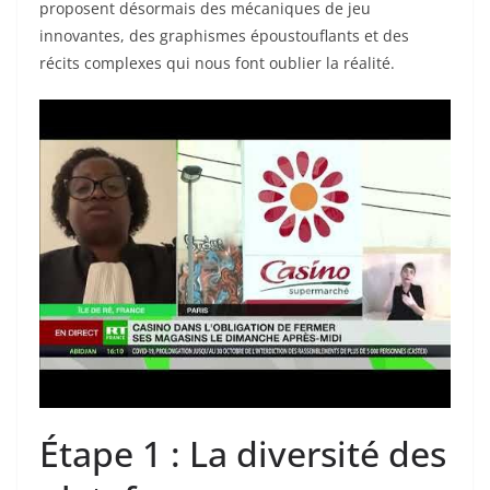
proposent désormais des mécaniques de jeu
innovantes, des graphismes époustouflants et des
récits complexes qui nous font oublier la réalité.
Étape 1 : La diversité des