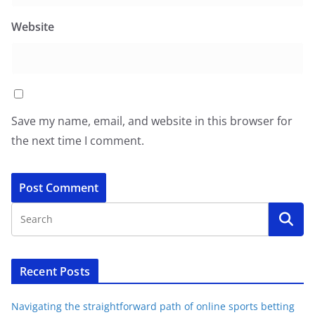
Website
Save my name, email, and website in this browser for
the next time I comment.
Recent Posts
Navigating the straightforward path of online sports betting