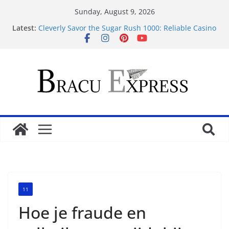
Sunday, August 9, 2026
Mastering casino scratch: navigate with the wise 아
Latest:
스트로넛 게임.
Cleverly Savor the Sugar Rush 1000: Reliable Casino
Safety Tips
Makkelijk navigeren tussen de beste online casino’s
zonder gedoe of verrassingen
Test Post Created
Tácticas de casino aseguradas: muestra increíbles
estrategias de juego en fraga
11
Hoe je fraude en