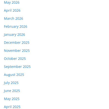
May 2026
April 2026
March 2026
February 2026
January 2026
December 2025
November 2025
October 2025
September 2025
August 2025
July 2025
June 2025
May 2025
April 2025