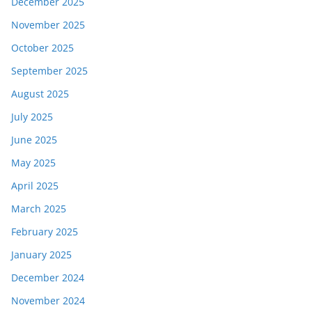
December 2025
November 2025
October 2025
September 2025
August 2025
July 2025
June 2025
May 2025
April 2025
March 2025
February 2025
January 2025
December 2024
November 2024