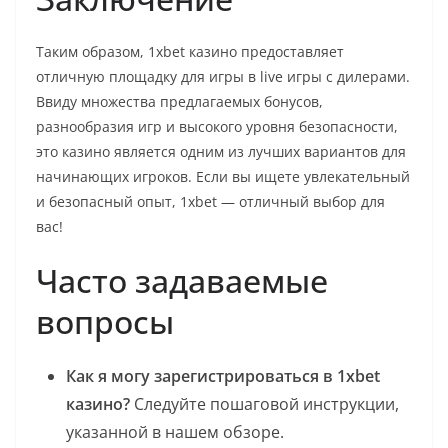
Таким образом, 1xbet казино предоставляет
отличную площадку для игры в live игры с дилерами.
Ввиду множества предлагаемых бонусов,
разнообразия игр и высокого уровня безопасности,
это казино является одним из лучших вариантов для
начинающих игроков. Если вы ищете увлекательный
и безопасный опыт, 1xbet — отличный выбор для
вас!
Часто задаваемые
вопросы
Как я могу зарегистрироваться в 1xbet
казино?
Следуйте пошаговой инструкции,
указанной в нашем обзоре.