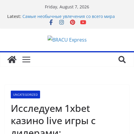
Friday, August 7, 2026
Latest:
Самые необычные увлечения со всего мира
Рабочее зеркало оригинального веб-ресурса
Вавада
Disclose exclusive insights into gambling’s
disruptive risks
Sensible Medical insurance Preparations
Почему облачные игры оказываются
распространённее
UNCATEGORIZED
Исследуем 1xbet
казино live игры с
дилерами: