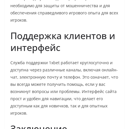
необходимо для защиты от мошенничества и для
обеспечения справедливого игрового опыта для всех
игроков.
Поддержка клиентов и
интерфейс
Служба поддержки 1xbet работает круглосуточно и
доступна через различные каналы, включая онлайн-
чат, электронную почту и телефон. Это означает, что
вы всегда можете получить помощь, если у вас
возникнут вопросы или проблемы. Интерфейс сайта
прост и удобен для навигации, что делает его
доступным как для новичков, так и для опытных
игроков.
Заключение