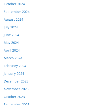
October 2024
September 2024
August 2024
July 2024
June 2024
May 2024
April 2024
March 2024
February 2024
January 2024
December 2023
November 2023
October 2023
September 2023