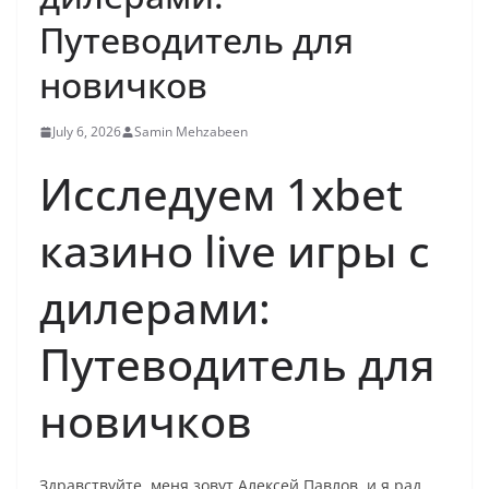
Путеводитель для
новичков
July 6, 2026
Samin Mehzabeen
Исследуем 1xbet
казино live игры с
дилерами:
Путеводитель для
новичков
Здравствуйте, меня зовут Алексей Павлов, и я рад