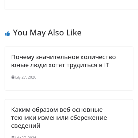
You May Also Like
Почему значительное количество
юные люди хотят трудиться в IT
July 27, 2026
Каким образом веб-основные
техники изменили сбережение
сведений
July 27, 2026