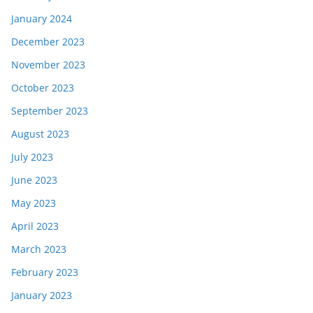
January 2024
December 2023
November 2023
October 2023
September 2023
August 2023
July 2023
June 2023
May 2023
April 2023
March 2023
February 2023
January 2023