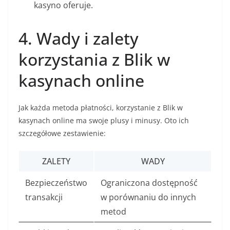
kasyno oferuje.
4. Wady i zalety
korzystania z Blik w
kasynach online
Jak każda metoda płatności, korzystanie z Blik w
kasynach online ma swoje plusy i minusy. Oto ich
szczegółowe zestawienie:
ZALETY
WADY
Bezpieczeństwo
Ograniczona dostępność
transakcji
w porównaniu do innych
metod