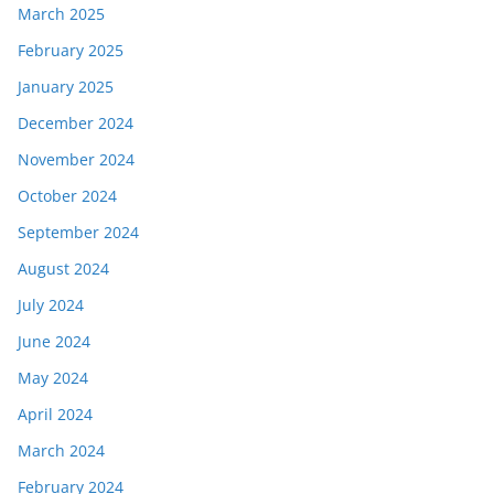
March 2025
February 2025
January 2025
December 2024
November 2024
October 2024
September 2024
August 2024
July 2024
June 2024
May 2024
April 2024
March 2024
February 2024