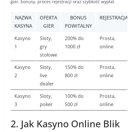
gier, bonusy, proces rejestracji oraz szybkość wypłat.
NAZWA
OFERTA
BONUS
REJESTRACJA
KASYNA
GIER
POWITALNY
Kasyno
Sloty,
200% do
Prosta,
1
gry
1000 zł
online
stołowe
Kasyno
Sloty,
150% do
Prosta,
2
live
800 zł
online
dealer
Kasyno
Sloty,
100% do
Prosta,
3
poker
500 zł
online
2. Jak Kasyno Online Blik