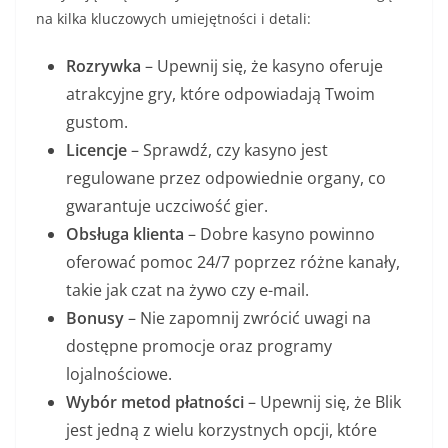
na kilka kluczowych umiejętności i detali:
Rozrywka
– Upewnij się, że kasyno oferuje
atrakcyjne gry, które odpowiadają Twoim
gustom.
Licencje
– Sprawdź, czy kasyno jest
regulowane przez odpowiednie organy, co
gwarantuje uczciwość gier.
Obsługa klienta
– Dobre kasyno powinno
oferować pomoc 24/7 poprzez różne kanały,
takie jak czat na żywo czy e-mail.
Bonusy
– Nie zapomnij zwrócić uwagi na
dostępne promocje oraz programy
lojalnościowe.
Wybór metod płatności
– Upewnij się, że Blik
jest jedną z wielu korzystnych opcji, które