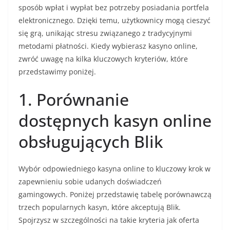
sposób wpłat i wypłat bez potrzeby posiadania portfela
elektronicznego. Dzięki temu, użytkownicy mogą cieszyć
się grą, unikając stresu związanego z tradycyjnymi
metodami płatności. Kiedy wybierasz kasyno online,
zwróć uwagę na kilka kluczowych kryteriów, które
przedstawimy poniżej.
1. Porównanie
dostępnych kasyn online
obsługujących Blik
Wybór odpowiedniego kasyna online to kluczowy krok w
zapewnieniu sobie udanych doświadczeń
gamingowych. Poniżej przedstawię tabelę porównawczą
trzech popularnych kasyn, które akceptują Blik.
Spojrzysz w szczególności na takie kryteria jak oferta