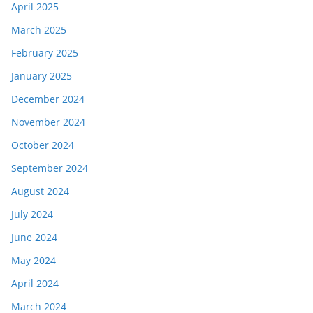
April 2025
March 2025
February 2025
January 2025
December 2024
November 2024
October 2024
September 2024
August 2024
July 2024
June 2024
May 2024
April 2024
March 2024