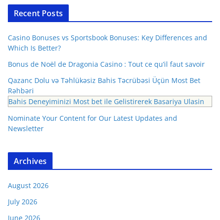
Recent Posts
Casino Bonuses vs Sportsbook Bonuses: Key Differences and
Which Is Better?
Bonus de Noël de Dragonia Casino : Tout ce qu’il faut savoir
Qazanc Dolu və Təhlükəsiz Bahis Təcrübəsi Üçün Most Bet
Rəhbəri
Bahis Deneyiminizi Most bet ile Gelistirerek Basariya Ulasin
Nominate Your Content for Our Latest Updates and
Newsletter
Archives
August 2026
July 2026
June 2026