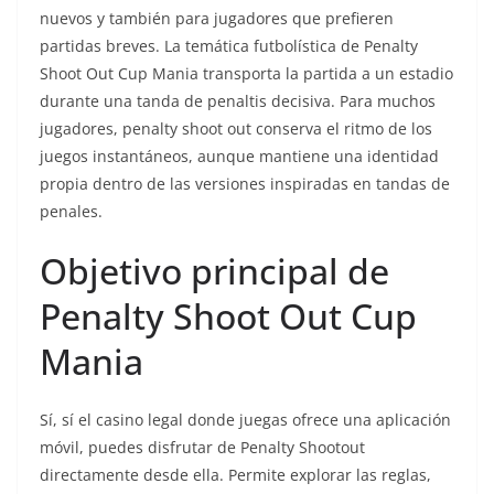
nuevos y también para jugadores que prefieren
partidas breves. La temática futbolística de Penalty
Shoot Out Cup Mania transporta la partida a un estadio
durante una tanda de penaltis decisiva. Para muchos
jugadores, penalty shoot out conserva el ritmo de los
juegos instantáneos, aunque mantiene una identidad
propia dentro de las versiones inspiradas en tandas de
penales.
Objetivo principal de
Penalty Shoot Out Cup
Mania
Sí, sí el casino legal donde juegas ofrece una aplicación
móvil, puedes disfrutar de Penalty Shootout
directamente desde ella. Permite explorar las reglas,