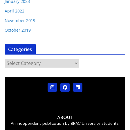
January 2023
April 2022
November 2019
October 2019
Categories
ABOUT
An independent publication by BRAC University students.