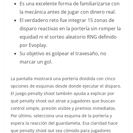
Es una excelente forma de familiarizarse con
la mecánica antes de jugar con dinero real.
El verdadero reto fue integrar 15 zonas de
disparo reactivas en la portería sin romper la
equidad ni el sorteo aleatorio RNG definido
por Evoplay.
Su objetivo es golpear el travesaño, no
marcar un gol.
La pantalla mostrará una portería dividida con cinco
opciones de esquinas desde donde ejecutar el disparo.
El juego penalty shoot también ayuda a explicar por
qué penalty shoot out atrae a jugadores que buscan
control simple, presión visible y premios inmediatos.
Por último, selecciona una esquina de la portería y
espera la reacción del guardameta. Esa claridad hace
que penalty shoot out sea cómodo para jugadores