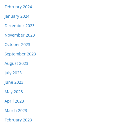
February 2024
January 2024
December 2023
November 2023
October 2023
September 2023
August 2023
July 2023
June 2023
May 2023
April 2023
March 2023
February 2023