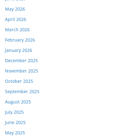
May 2026
April 2026
March 2026
February 2026
January 2026
December 2025
November 2025
October 2025
September 2025
August 2025
July 2025
June 2025
May 2025