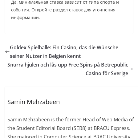
Да, минимальная ставка зависит от типа спорта и
события. Откройте раздел ставок для уточнения
информации.
Goldex Spielhalle: Ein Casino, das die Wünsche
seiner Nutzer in Belgien kennt
Snurra hjulen och lås upp Free Spins på Betrepublic
Casino för Sverige
Samin Mehzabeen
Samin Mehzabeen is the former Head of Web Media of
the Student Editorial Board (SEB8) at BRACU Express.
She majored in Computer Science at BRAC University.