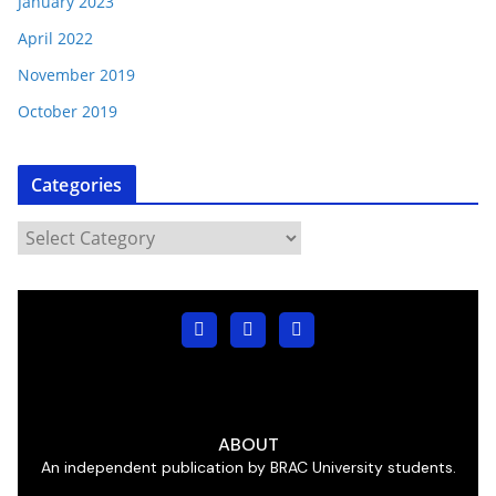
January 2023
April 2022
November 2019
October 2019
Categories
ABOUT
An independent publication by BRAC University students.