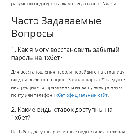
разумный подход к ставкам всегда важен. Удачи!
Часто Задаваемые
Вопросы
1. Как я могу восстановить забытый
пароль на 1хбет?
Для восстановления пароля перейдите на страницу
входа и выберите опцию “Забыли пароль?” следуйте
инструкциям, отправленным на вашу электронную
почту или телефон
1хбет официальный сайт
.
2. Какие виды ставок доступны на
1хбет?
На 1хбет доступны различные виды ставок, включая