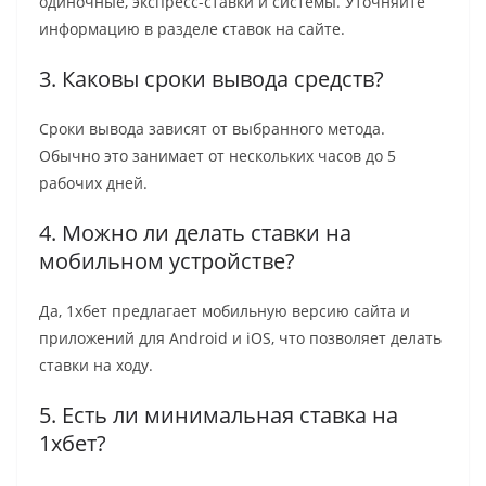
одиночные, экспресс-ставки и системы. Уточняйте
информацию в разделе ставок на сайте.
3. Каковы сроки вывода средств?
Сроки вывода зависят от выбранного метода.
Обычно это занимает от нескольких часов до 5
рабочих дней.
4. Можно ли делать ставки на
мобильном устройстве?
Да, 1хбет предлагает мобильную версию сайта и
приложений для Android и iOS, что позволяет делать
ставки на ходу.
5. Есть ли минимальная ставка на
1хбет?