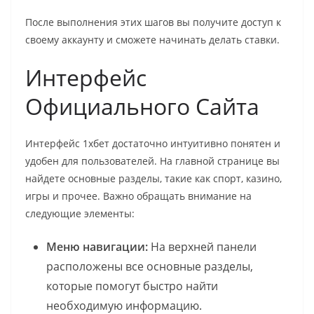
После выполнения этих шагов вы получите доступ к
своему аккаунту и сможете начинать делать ставки.
Интерфейс
Официального Сайта
Интерфейс 1хбет достаточно интуитивно понятен и
удобен для пользователей. На главной странице вы
найдете основные разделы, такие как спорт, казино,
игры и прочее. Важно обращать внимание на
следующие элементы:
Меню навигации:
На верхней панели
расположены все основные разделы,
которые помогут быстро найти
необходимую информацию.