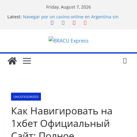
Friday, August 7, 2026
Latest:
Navegar por un casino online en Argentina sin
perderse en el intento
Navigating the Quiet Corners of Best Anonymous
Casinos
Test Post Created
Navigating 10 Cric’s Interface Feels Like Second
Nature from the First Click
Test Post Created
UNCATEGORIZED
Как Навигировать на
1хбет Официальный
Сайт: Полное