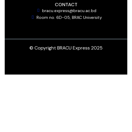
CONTACT
bracu.express@bracu.ac.bd
Room no. 6D-05, BRAC University
© Copyright BRACU Express 2025