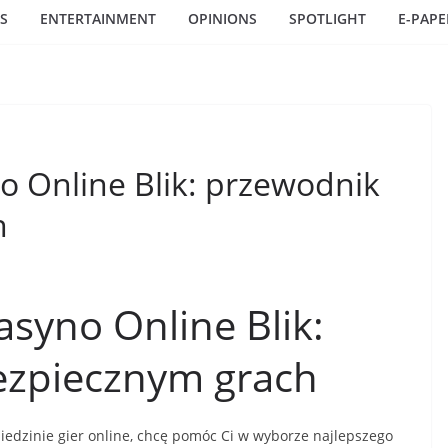
S
ENTERTAINMENT
OPINIONS
SPOTLIGHT
E-PAPE
o Online Blik: przewodnik
h
asyno Online Blik:
ezpiecznym grach
iedzinie gier online, chcę pomóc Ci w wyborze najlepszego