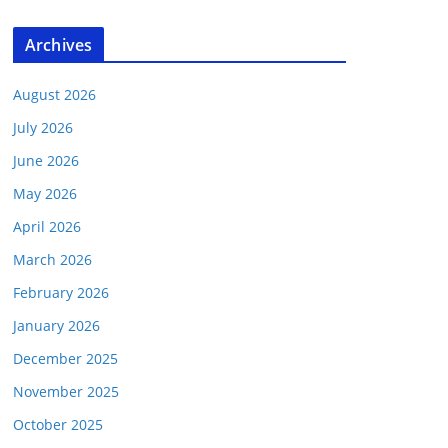
Archives
August 2026
July 2026
June 2026
May 2026
April 2026
March 2026
February 2026
January 2026
December 2025
November 2025
October 2025