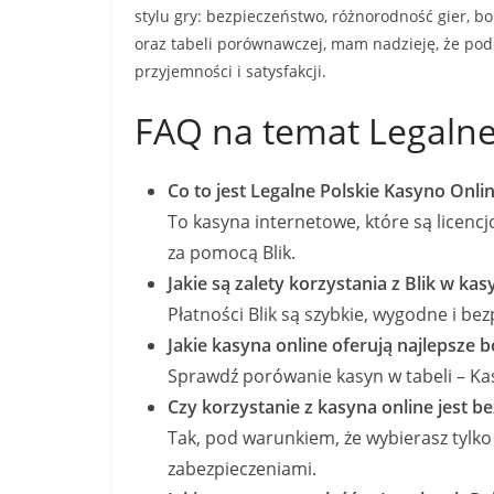
stylu gry: bezpieczeństwo, różnorodność gier, b
oraz tabeli porównawczej, mam nadzieję, że pod
przyjemności i satysfakcji.
FAQ na temat Legalne 
Co to jest Legalne Polskie Kasyno Onlin
To kasyna internetowe, które są licenc
za pomocą Blik.
Jakie są zalety korzystania z Blik w ka
Płatności Blik są szybkie, wygodne i be
Jakie kasyna online oferują najlepsze 
Sprawdź porówanie kasyn w tabeli – Ka
Czy korzystanie z kasyna online jest b
Tak, pod warunkiem, że wybierasz tylk
zabezpieczeniami.