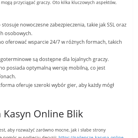
e mogą przyciągać graczy. Oto kilka kluczowych aspektów,
 stosuje nowoczesne zabezpieczenia, takie jak SSL oraz
ch osobowych.
 oferować wsparcie 24/7 w różnych formach, takich
goterminowe są dostępne dla lojalnych graczy.
no posiada optymalną wersję mobilną, co jest
fonach.
tforma oferuje szeroki wybór gier, aby każdy mógł
 Kasyn Online Blik
st, aby rozważyć zarówno mocne, jak i słabe strony
e pomóc w podjęciu decyzji:
https://najlepsze-kasyna-online-