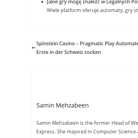
Jakie gry mogę znaleźć w Legalnych Po
Wiele platform oferuje automaty, gry st
Spinstein Casino – Pragmatic Play Automate
Erste in der Schweiz zocken
Samin Mehzabeen
Samin Mehzabeen is the former Head of Web
Express. She majored in Computer Science at