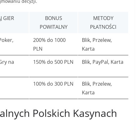
jmowaniu decyzji.
J GIER
BONUS
METODY
POWITALNY
PŁATNOŚCI
Poker,
200% do 1000
Blik, Przelew,
PLN
Karta
Gry na
150% do 500 PLN
Blik, PayPal, Karta
100% do 300 PLN
Blik, Przelew,
Karta
galnych Polskich Kasynach