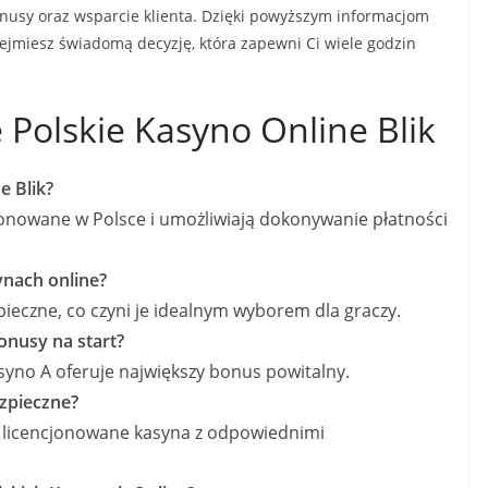
onusy oraz wsparcie klienta. Dzięki powyższym informacjom
ejmiesz świadomą decyzję, która zapewni Ci wiele godzin
Polskie Kasyno Online Blik
e Blik?
jonowane w Polsce i umożliwiają dokonywanie płatności
synach online?
zpieczne, co czyni je idealnym wyborem dla graczy.
bonusy na start?
syno A oferuje największy bonus powitalny.
ezpieczne?
o licencjonowane kasyna z odpowiednimi