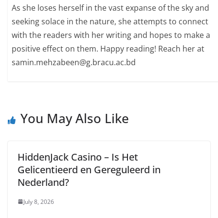
As she loses herself in the vast expanse of the sky and
seeking solace in the nature, she attempts to connect
with the readers with her writing and hopes to make a
positive effect on them. Happy reading! Reach her at
samin.mehzabeen@g.bracu.ac.bd
You May Also Like
HiddenJack Casino – Is Het
Gelicentieerd en Gereguleerd in
Nederland?
July 8, 2026