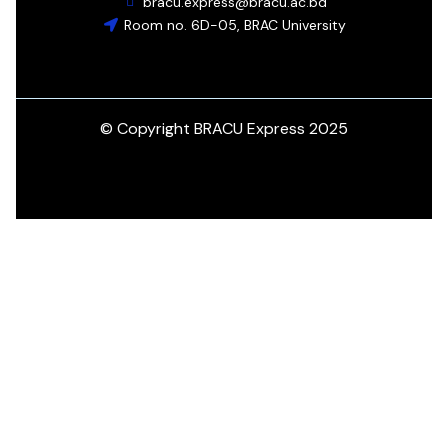
bracu.express@bracu.ac.bd
Room no. 6D-05, BRAC University
© Copyright BRACU Express 2025