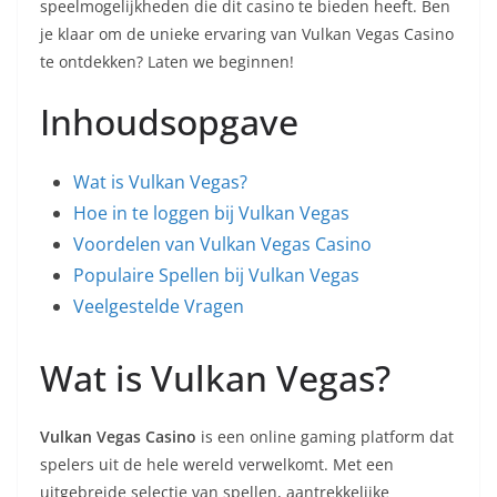
speelmogelijkheden die dit casino te bieden heeft. Ben
je klaar om de unieke ervaring van Vulkan Vegas Casino
te ontdekken? Laten we beginnen!
Inhoudsopgave
Wat is Vulkan Vegas?
Hoe in te loggen bij Vulkan Vegas
Voordelen van Vulkan Vegas Casino
Populaire Spellen bij Vulkan Vegas
Veelgestelde Vragen
Wat is Vulkan Vegas?
Vulkan Vegas Casino
is een online gaming platform dat
spelers uit de hele wereld verwelkomt. Met een
uitgebreide selectie van spellen, aantrekkelijke