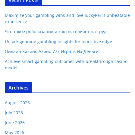
Recent Posts
Maximize your gambling wins and love luckyPari’s unbeatable
experience
Что такое роботизация и как она влияет на труд
Unlock genuine gambling insights for a positive edge
Онлайн Казино Азино 777 Играть На Деньги
Achieve smart gambling outcomes with breakthrough casino
models
Archives
August 2026
July 2026
June 2026
May 2026