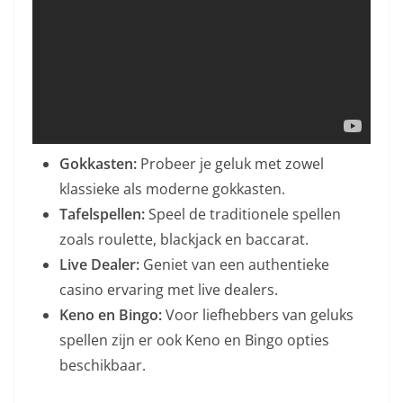
Gokkasten:
Probeer je geluk met zowel
klassieke als moderne gokkasten.
Tafelspellen:
Speel de traditionele spellen
zoals roulette, blackjack en baccarat.
Live Dealer:
Geniet van een authentieke
casino ervaring met live dealers.
Keno en Bingo:
Voor liefhebbers van geluks
spellen zijn er ook Keno en Bingo opties
beschikbaar.