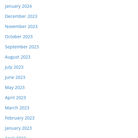
January 2024
December 2023
November 2023
October 2023
September 2023
August 2023
July 2023
June 2023
May 2023
April 2023
March 2023
February 2023
January 2023