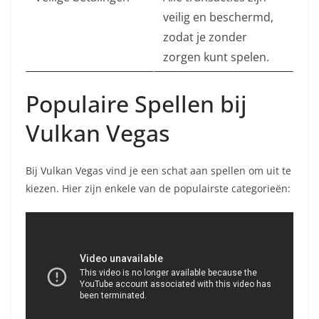
veilig en beschermd,
zodat je zonder
zorgen kunt spelen.
Populaire Spellen bij
Vulkan Vegas
Bij Vulkan Vegas vind je een schat aan spellen om uit te
kiezen. Hier zijn enkele van de populairste categorieën: