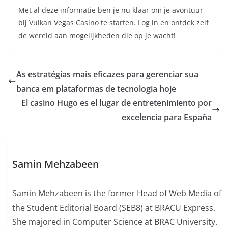
Met al deze informatie ben je nu klaar om je avontuur
bij Vulkan Vegas Casino te starten. Log in en ontdek zelf
de wereld aan mogelijkheden die op je wacht!
As estratégias mais eficazes para gerenciar sua
banca em plataformas de tecnologia hoje
El casino Hugo es el lugar de entretenimiento por
excelencia para España
Samin Mehzabeen
Samin Mehzabeen is the former Head of Web Media of
the Student Editorial Board (SEB8) at BRACU Express.
She majored in Computer Science at BRAC University.