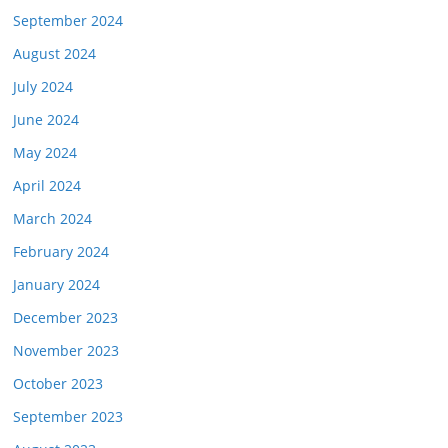
September 2024
August 2024
July 2024
June 2024
May 2024
April 2024
March 2024
February 2024
January 2024
December 2023
November 2023
October 2023
September 2023