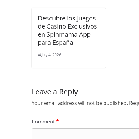
Descubre los Juegos
de Casino Exclusivos
en Spinmama App
para España
July 4, 2026
Leave a Reply
Your email address will not be published.
Requ
Comment
*