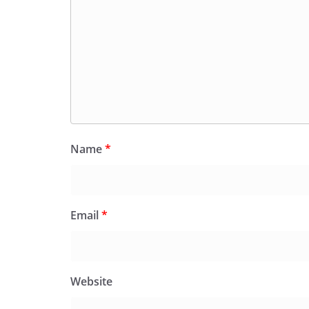
Name
*
Email
*
Website