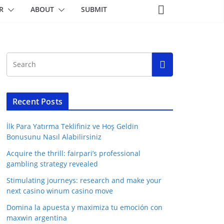
R
ABOUT
SUBMIT
Recent Posts
İlk Para Yatırma Teklifiniz ve Hoş Geldin
Bonusunu Nasıl Alabilirsiniz
Acquire the thrill: fairpari’s professional
gambling strategy revealed
Stimulating journeys: research and make your
next casino winum casino move
Domina la apuesta y maximiza tu emoción con
maxwin argentina