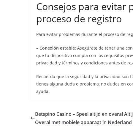
Consejos para evitar 
proceso de registro
Para evitar problemas durante el proceso de regi
–
Conexión estable
: Asegúrate de tener una con
que tu dispositivo cumpla con los requisitos pre
privacidad y términos y condiciones antes de reg
Recuerda que la seguridad y la privacidad son f
tienes alguna duda o problema, no dudes en co
ayuda.
Betspino Casino – Speel altijd en overal Alti
Overal met mobiele apparaat in Nederland