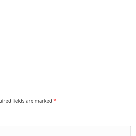
ired fields are marked
*