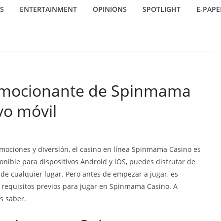
S
ENTERTAINMENT
OPINIONS
SPOTLIGHT
E-PAPE
emocionante de Spinmama
vo móvil
mociones y diversión, el casino en línea Spinmama Casino es
ponible para dispositivos Android y iOS, puedes disfrutar de
de cualquier lugar. Pero antes de empezar a jugar, es
s requisitos previos para jugar en Spinmama Casino. A
s saber.