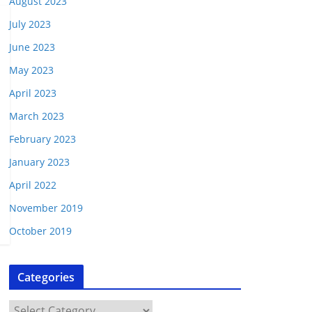
August 2023
July 2023
June 2023
May 2023
April 2023
March 2023
February 2023
January 2023
April 2022
November 2019
October 2019
Categories