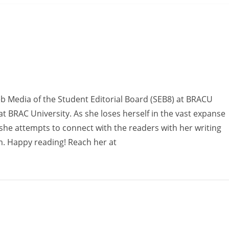
 Media of the Student Editorial Board (SEB8) at BRACU
 BRAC University. As she loses herself in the vast expanse
 she attempts to connect with the readers with her writing
m. Happy reading! Reach her at