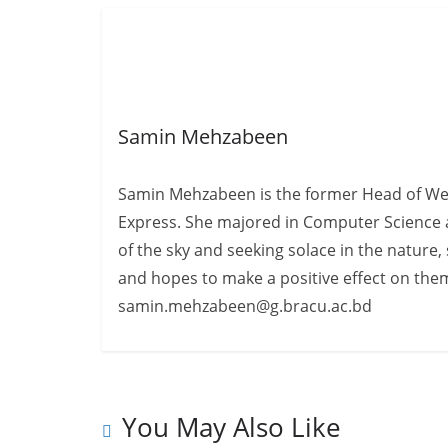
Samin Mehzabeen
Samin Mehzabeen is the former Head of Web
Express. She majored in Computer Science at
of the sky and seeking solace in the nature,
and hopes to make a positive effect on the
samin.mehzabeen@g.bracu.ac.bd
You May Also Like