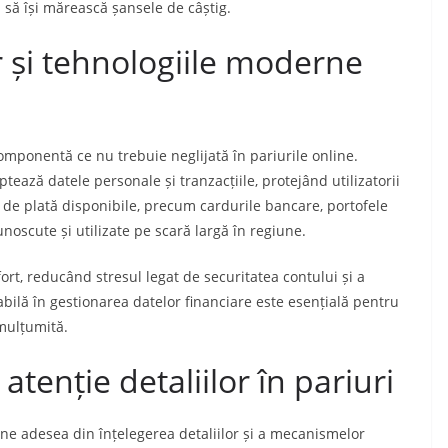
și să își mărească șansele de câștig.
r și tehnologiile moderne
omponentă ce nu trebuie neglijată în pariurile online.
tează datele personale și tranzacțiile, protejând utilizatorii
 de plată disponibile, precum cardurile bancare, portofele
noscute și utilizate pe scară largă în regiune.
rt, reducând stresul legat de securitatea contului și a
bilă în gestionarea datelor financiare este esențială pentru
 mulțumită.
atenție detaliilor în pariuri
ine adesea din înțelegerea detaliilor și a mecanismelor