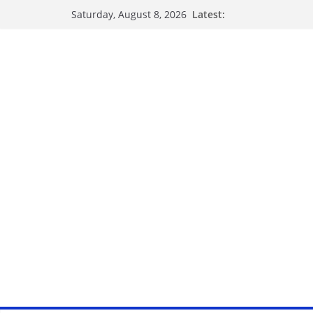
Latest:
Saturday, August 8, 2026