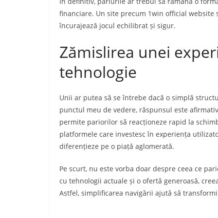
În definitiv, pariurile ar trebui să rămână o fo
financiare. Un site precum 1win official website s
încurajează jocul echilibrat și sigur.
Zămislirea unei exper
tehnologie
Unii ar putea să se întrebe dacă o simplă structur
punctul meu de vedere, răspunsul este afirmativ.
permite pariorilor să reacționeze rapid la schim
platformele care investesc în experiența utilizat
diferențieze pe o piață aglomerată.
Pe scurt, nu este vorba doar despre ceea ce parie
cu tehnologii actuale și o ofertă generoasă, cree
Astfel, simplificarea navigării ajută să transformi