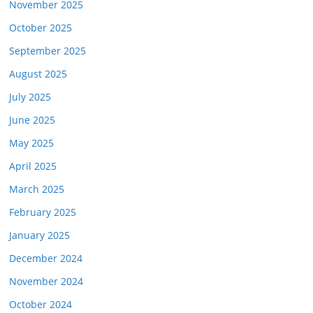
November 2025
October 2025
September 2025
August 2025
July 2025
June 2025
May 2025
April 2025
March 2025
February 2025
January 2025
December 2024
November 2024
October 2024