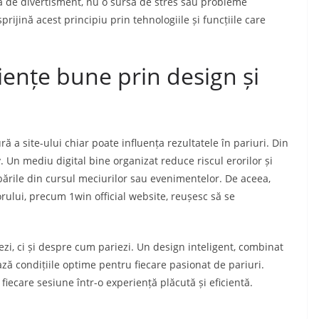
rmă de divertisment, nu o sursă de stres sau probleme
prijină acest principiu prin tehnologiile și funcțiile care
iențe bune prin design și
ă a site-ului chiar poate influența rezultatele în pariuri. Din
 Un mediu digital bine organizat reduce riscul erorilor și
bările din cursul meciurilor sau evenimentelor. De aceea,
orului, precum 1win official website, reușesc să se
zi, ci și despre cum pariezi. Un design inteligent, combinat
ază condițiile optime pentru fiecare pasionat de pariuri.
 fiecare sesiune într-o experiență plăcută și eficientă.