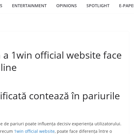
S
ENTERTAINMENT
OPINIONS
SPOTLIGHT
E-PAPE
 a 1win official website face
line
ficată contează în pariurile
ele de pariuri poate influența decisiv experiența utilizatorului.
 precum
1win official website
, poate face diferența între o