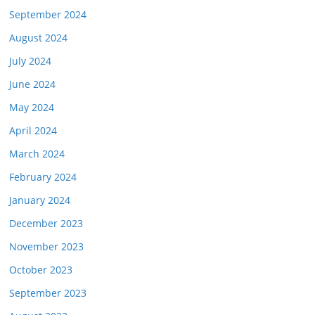
September 2024
August 2024
July 2024
June 2024
May 2024
April 2024
March 2024
February 2024
January 2024
December 2023
November 2023
October 2023
September 2023