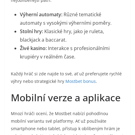
nejoblíbenější patří:
Výherní automaty:
Různé tematické
automaty s vysokými výherními poměry.
Stolní hry:
Klasické hry, jako je ruleta,
blackjack a baccarat.
Živé kasino:
Interakce s profesionálními
krupiéry v reálném čase.
Každý hráč si zde najde to své, ať už preferujete rychlé
výhry nebo strategické hry
Mostbet bonus
.
Mobilní verze a aplikace
Mnozí hráči ocení, že Mostbet nabízí pohodlnou
mobilní variantu své platformy. Ať už používáte
smartphone nebo tablet, přístup k oblíbeným hrám je