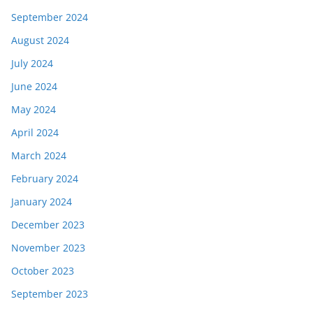
September 2024
August 2024
July 2024
June 2024
May 2024
April 2024
March 2024
February 2024
January 2024
December 2023
November 2023
October 2023
September 2023