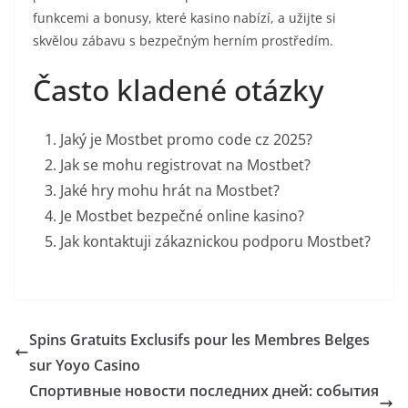
funkcemi a bonusy, které kasino nabízí, a užijte si
skvělou zábavu s bezpečným herním prostředím.
Často kladené otázky
Jaký je Mostbet promo code cz 2025?
Jak se mohu registrovat na Mostbet?
Jaké hry mohu hrát na Mostbet?
Je Mostbet bezpečné online kasino?
Jak kontaktuji zákaznickou podporu Mostbet?
Spins Gratuits Exclusifs pour les Membres Belges
sur Yoyo Casino
Спортивные новости последних дней: события