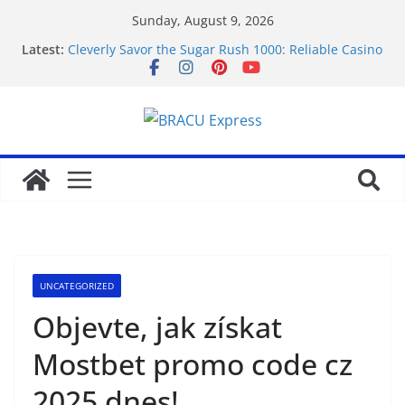
Sunday, August 9, 2026
Latest:
Cleverly Savor the Sugar Rush 1000: Reliable Casino
Safety Tips
Makkelijk navigeren tussen de beste online casino’s
zonder gedoe of verrassingen
Test Post Created
Tácticas de casino aseguradas: muestra increíbles
estrategias de juego en fraga
Mastering casino scratch: navigate with the wise 아
스트로넛 게임.
UNCATEGORIZED
Objevte, jak získat
Mostbet promo code cz
2025 dnes!