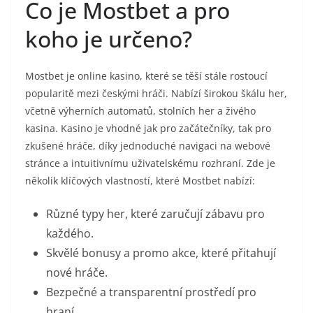
Co je Mostbet a pro
koho je určeno?
Mostbet je online kasino, které se těší stále rostoucí
popularitě mezi českými hráči. Nabízí širokou škálu her,
včetně výherních automatů, stolních her a živého
kasina. Kasino je vhodné jak pro začátečníky, tak pro
zkušené hráče, díky jednoduché navigaci na webové
stránce a intuitivnímu uživatelskému rozhraní. Zde je
několik klíčových vlastností, které Mostbet nabízí:
Různé typy her, které zaručují zábavu pro
každého.
Skvělé bonusy a promo akce, které přitahují
nové hráče.
Bezpečné a transparentní prostředí pro
hraní.