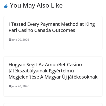
You May Also Like
I Tested Every Payment Method at King
Pari Casino Canada Outcomes
June 20, 2026
Hogyan Segít Az AmonBet Casino
Játékszabályainak Egyértelmű
Megjelenítése A Magyar Új játékosoknak
June 20, 2026