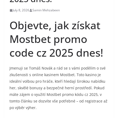
July 8, 2026
Samin Mehzabeen
Objevte, jak získat
Mostbet promo
code cz 2025 dnes!
Jmenuji se Tomáš Novák a rád se s vámi podělím o své
zkušenosti s online kasinem Mostbet. Toto kasino je
ideální volbou pro hráče, kteří hledají širokou nabídku
her, skvělé bonusy a bezpečné herní prostředí. Pokud
máte zájem o využití Mostbet promo kódu cz 2025, v
tomto článku se dozvíte vše potřebné – od registrace až
po výběr výher.