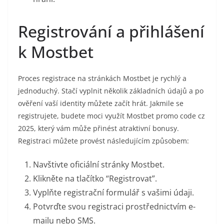
Registrování a přihlášení
k Mostbet
Proces registrace na stránkách Mostbet je rychlý a
jednoduchý. Stačí vyplnit několik základních údajů a po
ověření vaší identity můžete začít hrát. Jakmile se
registrujete, budete moci využít Mostbet promo code cz
2025, který vám může přinést atraktivní bonusy.
Registraci můžete provést následujícím způsobem:
Navštivte oficiální stránky Mostbet.
Klikněte na tlačítko “Registrovat”.
Vyplňte registrační formulář s vašimi údaji.
Potvrďte svou registraci prostřednictvím e-
mailu nebo SMS.