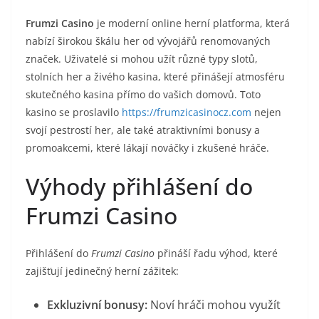
Frumzi Casino
je moderní online herní platforma, která
nabízí širokou škálu her od vývojářů renomovaných
značek. Uživatelé si mohou užít různé typy slotů,
stolních her a živého kasina, které přinášejí atmosféru
skutečného kasina přímo do vašich domovů. Toto
kasino se proslavilo
https://frumzicasinocz.com
nejen
svojí pestrostí her, ale také atraktivními bonusy a
promoakcemi, které lákají nováčky i zkušené hráče.
Výhody přihlášení do
Frumzi Casino
Přihlášení do
Frumzi Casino
přináší řadu výhod, které
zajišťují jedinečný herní zážitek:
Exkluzivní bonusy:
Noví hráči mohou využít