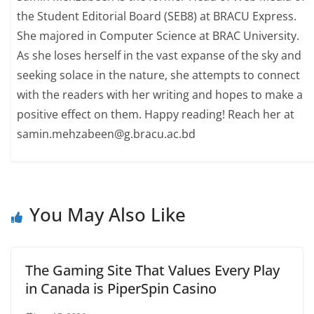
the Student Editorial Board (SEB8) at BRACU Express.
She majored in Computer Science at BRAC University.
As she loses herself in the vast expanse of the sky and
seeking solace in the nature, she attempts to connect
with the readers with her writing and hopes to make a
positive effect on them. Happy reading! Reach her at
samin.mehzabeen@g.bracu.ac.bd
You May Also Like
The Gaming Site That Values Every Play
in Canada is PiperSpin Casino