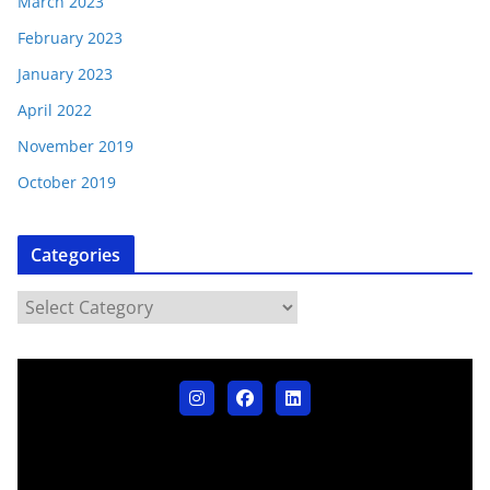
March 2023
February 2023
January 2023
April 2022
November 2019
October 2019
Categories