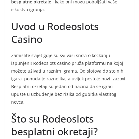
besplatne okretaje
i kako oni mogu poboljšati vaše
iskustvo igranja.
Uvod u Rodeoslots
Casino
Zamislite svijet gdje su svi vaši snovi o kockanju
ispunjeni! Rodeoslots casino pruža platformu na kojoj
možete uživati u raznim igrama. Od slotova do stolnih
igara, ponuda je raznolika, a uvijek postoje novi izazovi.
Besplatni okretaji su jedan od načina da se igrači
upuste u uzbuđenje bez rizika od gubitka vlastitog
novca.
Što su Rodeoslots
besplatni okretaji?