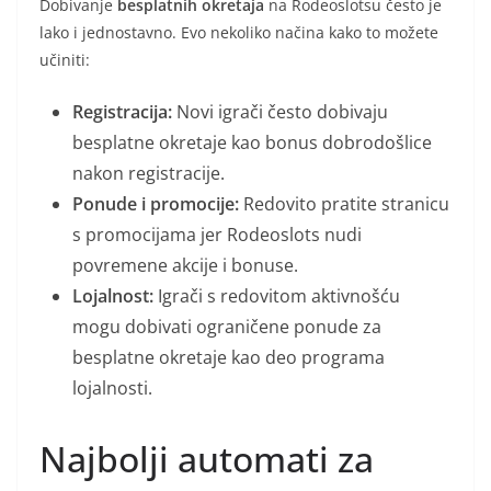
Dobivanje
besplatnih okretaja
na Rodeoslotsu često je
lako i jednostavno. Evo nekoliko načina kako to možete
učiniti:
Registracija:
Novi igrači često dobivaju
besplatne okretaje kao bonus dobrodošlice
nakon registracije.
Ponude i promocije:
Redovito pratite stranicu
s promocijama jer Rodeoslots nudi
povremene akcije i bonuse.
Lojalnost:
Igrači s redovitom aktivnošću
mogu dobivati ograničene ponude za
besplatne okretaje kao deo programa
lojalnosti.
Najbolji automati za