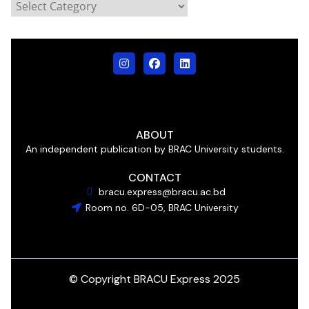
ABOUT
An independent publication by BRAC University students.
CONTACT
bracu.express@bracu.ac.bd
Room no. 6D-05, BRAC University
© Copyright BRACU Express 2025