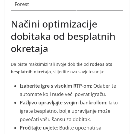
Forest
Načini optimizacije
dobitaka od besplatnih
okretaja
Da biste maksimizirali svoje dobitke od
rodeoslots
besplatnih okretaja
, slijedite ova savjetovanja:
Izaberite igre s visokim RTP-om:
Odaberite
automate koji nude veći povrat igraču.
Pažljivo upravljajte svojim bankrollom:
Iako
igrate besplatno, bolje upravljanje može
povećati vašu šansu za dobitak.
Pročitajte uvjete:
Budite upoznati sa