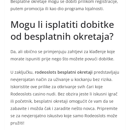
Besplatne okretaje mogu se dobiti prilikom registracije,
putem promocija ili kao dio programa lojalnosti.
Mogu li isplatiti dobitke
od besplatnih okretaja?
Da, ali obično se primjenjuju zahtjevi za klađenje koje
morate ispuniti prije nego što možete povući dobitke.
U zaključku,
rodeoslots besplatni okretaji
predstavljaju
nevjerojatan način za uživanje u kockanju bez rizika.
Iskoristite ove prilike za otkrivanje svih čari koje
Rodeoslots casino nudi. Bez obzira jeste li iskusni igrač
ili početnik, besplatni okretaji omogućit će vam da se
zabavite i možda čak i zaradite nešto novca. Pripremite
se za nevjerojatno iskustvo koje samo Rodeoslots može
pružiti!