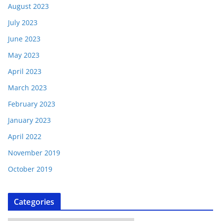
August 2023
July 2023
June 2023
May 2023
April 2023
March 2023
February 2023
January 2023
April 2022
November 2019
October 2019
Categories