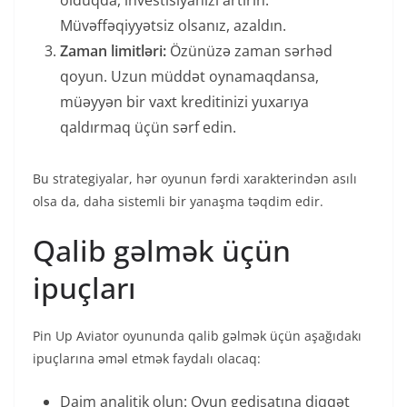
olduqda, investisiyanizi artırın.
Müvəffəqiyyətsiz olsanız, azaldın.
Zaman limitləri:
Özünüzə zaman sərhəd
qoyun. Uzun müddət oynamaqdansa,
müəyyən bir vaxt kreditinizi yuxarıya
qaldırmaq üçün sərf edin.
Bu strategiyalar, hər oyunun fərdi xarakterindən asılı
olsa da, daha sistemli bir yanaşma təqdim edir.
Qalib gəlmək üçün
ipuçları
Pin Up Aviator oyununda qalib gəlmək üçün aşağıdakı
ipuçlarına əməl etmək faydalı olacaq:
Daim analitik olun: Oyun gedişatına diqqət