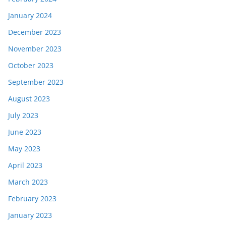
January 2024
December 2023
November 2023
October 2023
September 2023
August 2023
July 2023
June 2023
May 2023
April 2023
March 2023
February 2023
January 2023