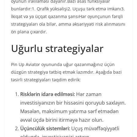
oyunun irəliləməsi dayanır.Bəzi əsas funksiyalar
bunlardır:1. Qrafik yüksəlişi2. Uçuşu tərk etmə imkanı3.
İkiqat və ya üçqat qazanma şansıHər oyunçunun fərqli
strategiyaları ola bilər, amma əksəriyyəti risk alınmasını
ön plana çıxardır.
Uğurlu strategiyalar
Pin Up Aviator oyununda uğur qazanmağınız üçün
düzgün strategiya tətbiq etmək lazımdır. Aşağıda bəzi
təsirli strategiyaları təqdim edirik:
Risklərin idarə edilməsi:
Hər zaman
investisiyanızın bir hissəsini qoruyub saxlayın.
Məsələn, maksimum yatırma sərf etmədən
əvvəl üçdə birini itirməyə hazır olun.
Üçüncülük sistemləri:
Uçuş müvəffəqiyyətli