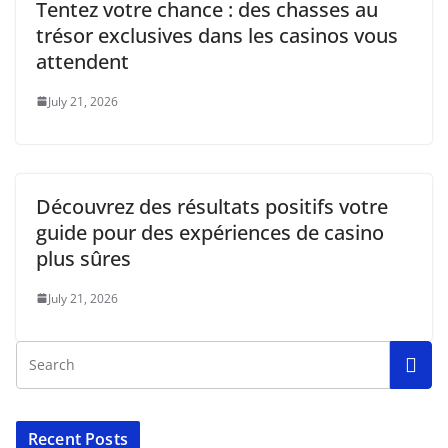
Tentez votre chance : des chasses au
trésor exclusives dans les casinos vous
attendent
July 21, 2026
Découvrez des résultats positifs votre
guide pour des expériences de casino
plus sûres
July 21, 2026
Recent Posts