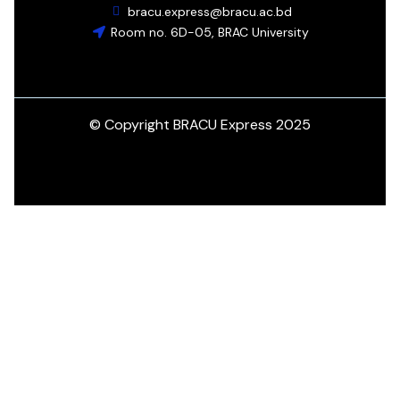
bracu.express@bracu.ac.bd
Room no. 6D-05, BRAC University
© Copyright BRACU Express 2025