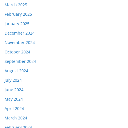
March 2025
February 2025
January 2025
December 2024
November 2024
October 2024
September 2024
August 2024
July 2024
June 2024
May 2024
April 2024
March 2024
February 2024