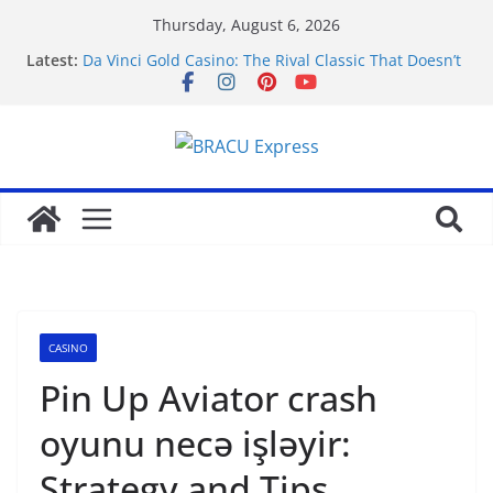
Thursday, August 6, 2026
Latest:
Da Vinci Gold Casino: The Rival Classic That Doesn’t
Pretend to Be Something It’s Not
Navigating the straightforward path of online
sports betting without the usual hurdles
Test Post Created
Zonder gedoe inzetten bij een betrouwbaar casino
zonder cruks voelt verrassend vertrouwd
Test Post Created
CASINO
Pin Up Aviator crash
oyunu necə işləyir:
Strategy and Tips