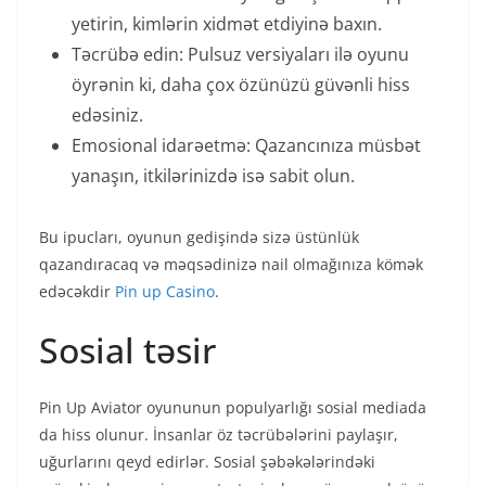
yetirin, kimlərin xidmət etdiyinə baxın.
Təcrübə edin: Pulsuz versiyaları ilə oyunu
öyrənin ki, daha çox özünüzü güvənli hiss
edəsiniz.
Emosional idarəetmə: Qazancınıza müsbət
yanaşın, itkilərinizdə isə sabit olun.
Bu ipucları, oyunun gedişində sizə üstünlük
qazandıracaq və məqsədinizə nail olmağınıza kömək
edəcəkdir
Pin up Casino
.
Sosial təsir
Pin Up Aviator oyununun populyarlığı sosial mediada
da hiss olunur. İnsanlar öz təcrübələrini paylaşır,
uğurlarını qeyd edirlər. Sosial şəbəkələrindəki