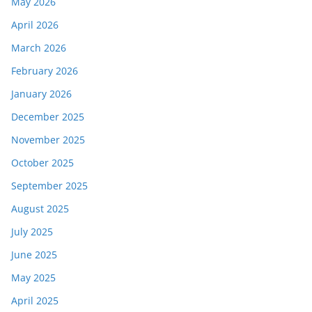
May 2026
April 2026
March 2026
February 2026
January 2026
December 2025
November 2025
October 2025
September 2025
August 2025
July 2025
June 2025
May 2025
April 2025