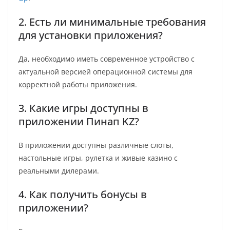
2. Есть ли минимальные требования
для установки приложения?
Да, необходимо иметь современное устройство с
актуальной версией операционной системы для
корректной работы приложения.
3. Какие игры доступны в
приложении Пинап KZ?
В приложении доступны различные слоты,
настольные игры, рулетка и живые казино с
реальными дилерами.
4. Как получить бонусы в
приложении?