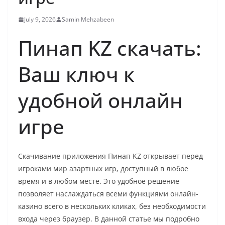
July 9, 2026
Samin Mehzabeen
Пинап KZ скачать:
Ваш ключ к
удобной онлайн
игре
Скачивание приложения Пинап KZ открывает перед
игроками мир азартных игр, доступный в любое
время и в любом месте. Это удобное решение
позволяет наслаждаться всеми функциями онлайн-
казино всего в нескольких кликах, без необходимости
входа через браузер. В данной статье мы подробно