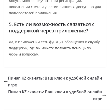
Бонусы можно получить при регистрации,
пополнении счета и участии в акциях, доступных для
пользователей приложения.
5. Есть ли возможность связаться с
поддержкой через приложение?
Да, в приложении есть функция обращения в службу
поддержки, где вы можете получить помощь по
любым вопросам.
Пинап KZ скачать: Ваш ключ к удобной онлайн
игре
Пинап KZ скачать: Ваш ключ к удобной онлайн
игре