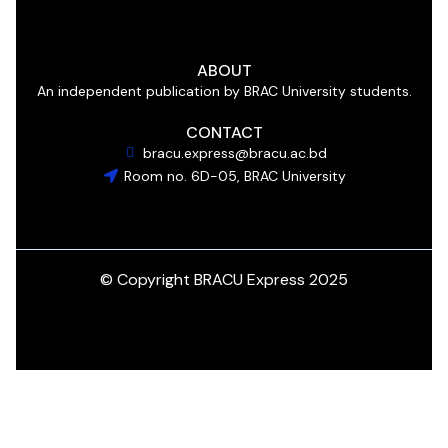
ABOUT
An independent publication by BRAC University students.
CONTACT
bracu.express@bracu.ac.bd
Room no. 6D-05, BRAC University
© Copyright BRACU Express 2025