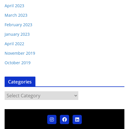
April 2023
March 2023
February 2023
January 2023
April 2022
November 2019
October 2019
Categories