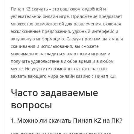
Пинап KZ скачать – это ваш ключ к удобной и
увлекательной онлайн игре. Приложение предлагает
множество возможностей для развлечения, включая
эксклюзивные предложения, удобный интерфейс и
актуальную информацию. Следуя простым шагам для
скачивания и использования, вы сможете
максимально насладиться азартными играми и
получать удовольствие в любое время и в любом
месте. Не упустите возможность стать частью
захватывающего мира онлайн казино с Пинап KZ!
Часто задаваемые
вопросы
1. Можно ли скачать Пинап KZ на ПК?