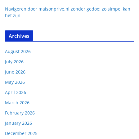
Navigeren door maisonprive.nl zonder gedoe: zo simpel kan
het zijn
Archives
August 2026
July 2026
June 2026
May 2026
April 2026
March 2026
February 2026
January 2026
December 2025