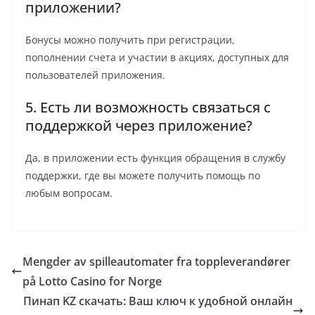
приложении?
Бонусы можно получить при регистрации,
пополнении счета и участии в акциях, доступных для
пользователей приложения.
5. Есть ли возможность связаться с
поддержкой через приложение?
Да, в приложении есть функция обращения в службу
поддержки, где вы можете получить помощь по
любым вопросам.
Mengder av spilleautomater fra toppleverandører
på Lotto Casino for Norge
Пинап KZ скачать: Ваш ключ к удобной онлайн