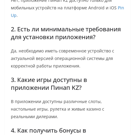
Нет, приложение Пинап KZ доступно только для
мобильных устройств на платформе Android и iOS
Pin
Up
.
2. Есть ли минимальные требования
для установки приложения?
Да, необходимо иметь современное устройство с
актуальной версией операционной системы для
корректной работы приложения.
3. Какие игры доступны в
приложении Пинап KZ?
В приложении доступны различные слоты,
настольные игры, рулетка и живые казино с
реальными дилерами.
4. Как получить бонусы в