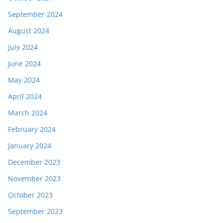
September 2024
August 2024
July 2024
June 2024
May 2024
April 2024
March 2024
February 2024
January 2024
December 2023
November 2023
October 2023
September 2023