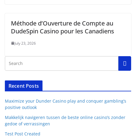
Méthode d’Ouverture de Compte au
DudeSpin Casino pour les Canadiens
July 23, 2026
Recent Posts
Maximize your Dunder Casino play and conquer gambling’s
positive outlook
Makkelijk navigeren tussen de beste online casino’s zonder
gedoe of verrassingen
Test Post Created