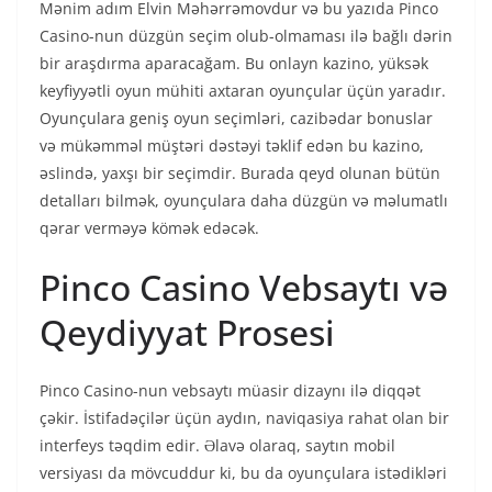
Mənim adım Elvin Məhərrəmovdur və bu yazıda Pinco
Casino-nun düzgün seçim olub-olmaması ilə bağlı dərin
bir araşdırma aparacağam. Bu onlayn kazino, yüksək
keyfiyyətli oyun mühiti axtaran oyunçular üçün yaradır.
Oyunçulara geniş oyun seçimləri, cazibədar bonuslar
və mükəmməl müştəri dəstəyi təklif edən bu kazino,
əslində, yaxşı bir seçimdir. Burada qeyd olunan bütün
detalları bilmək, oyunçulara daha düzgün və məlumatlı
qərar verməyə kömək edəcək.
Pinco Casino Vebsaytı və
Qeydiyyat Prosesi
Pinco Casino-nun vebsaytı müasir dizaynı ilə diqqət
çəkir. İstifadəçilər üçün aydın, naviqasiya rahat olan bir
interfeys təqdim edir. Əlavə olaraq, saytın mobil
versiyası da mövcuddur ki, bu da oyunçulara istədikləri