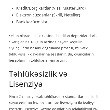
Kredit/Borç kartlar (Visa, MasterCard)
Elektron cüzdanlar (Skrill, Neteller)
Bank köçürmələri
Yekun olaraq, Pinco Casino-da edilən depozitlər dərhal,
çıxarışlar isə 1-3 gün ərzində həyata keçirilir.
Oyunçuların hesabı doğrulama prosesi, müvafiq
təhlükəsizlik qaydalarına əsaslanır. Bu, oyunçuların
hesablarının təhlükəsizliyini artırır.
Təhlükəsizlik və
Lisenziya
Pinco Casino, yüksək təhlükəsizlik standartlarına ciddi
riayət edir. Bu kazino, Curacao lisenziyası ilə fəaliyyət
göstərir. Lisenziya, kazino oyunlarının ədalətliliyini və