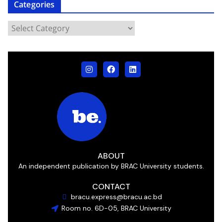
Categories
ABOUT
An independent publication by BRAC University students.
CONTACT
bracu.express@bracu.ac.bd
Room no. 6D-05, BRAC University