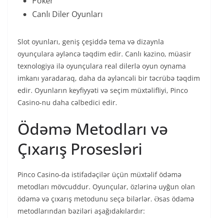
Poker
Canlı Diler Oyunları
Slot oyunları, geniş çeşiddə tema və dizaynla
oyunçulara əyləncə təqdim edir. Canlı kazino, müasir
texnologiya ilə oyunçulara real dilerlə oyun oynama
imkanı yaradaraq, daha da əyləncəli bir təcrübə təqdim
edir. Oyunların keyfiyyəti və seçim müxtəlifliyi, Pinco
Casino-nu daha cəlbedici edir.
Ödəmə Metodları və
Çıxarış Prosesləri
Pinco Casino-da istifadəçilər üçün müxtəlif ödəmə
metodları mövcuddur. Oyunçular, özlərinə uyğun olan
ödəmə və çıxarış metodunu seçə bilərlər. Əsas ödəmə
metodlarından bəziləri aşağıdakılardır: