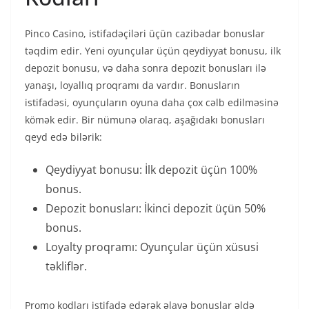
Pinco Casino, istifadəçiləri üçün cazibədar bonuslar
təqdim edir. Yeni oyunçular üçün qeydiyyat bonusu, ilk
depozit bonusu, və daha sonra depozit bonusları ilə
yanaşı, loyallıq proqramı da vardır. Bonusların
istifadəsi, oyunçuların oyuna daha çox cəlb edilməsinə
kömək edir. Bir nümunə olaraq, aşağıdakı bonusları
qeyd edə bilərik:
Qeydiyyat bonusu: İlk depozit üçün 100%
bonus.
Depozit bonusları: İkinci depozit üçün 50%
bonus.
Loyalty proqramı: Oyunçular üçün xüsusi
təkliflər.
Promo kodları istifadə edərək əlavə bonuslar əldə