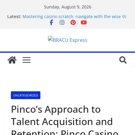
Sunday, August 9, 2026
Latest:
Mastering casino scratch: navigate with the wise 아
스트로넛 게임.
Maximize your Dunder Casino play and conquer
gambling’s positive outlook
Makkelijk navigeren tussen de beste online casino’s
zonder gedoe of verrassingen
Test Post Created
Tácticas de casino aseguradas: muestra increíbles
estrategias de juego en fraga
UNCATEGORIZED
Pinco’s Approach to
Talent Acquisition and
Retention: Pinco Casino