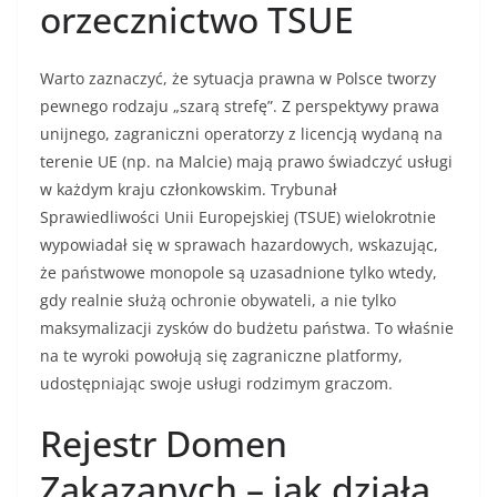
orzecznictwo TSUE
Warto zaznaczyć, że sytuacja prawna w Polsce tworzy
pewnego rodzaju „szarą strefę”. Z perspektywy prawa
unijnego, zagraniczni operatorzy z licencją wydaną na
terenie UE (np. na Malcie) mają prawo świadczyć usługi
w każdym kraju członkowskim. Trybunał
Sprawiedliwości Unii Europejskiej (TSUE) wielokrotnie
wypowiadał się w sprawach hazardowych, wskazując,
że państwowe monopole są uzasadnione tylko wtedy,
gdy realnie służą ochronie obywateli, a nie tylko
maksymalizacji zysków do budżetu państwa. To właśnie
na te wyroki powołują się zagraniczne platformy,
udostępniając swoje usługi rodzimym graczom.
Rejestr Domen
Zakazanych – jak działa