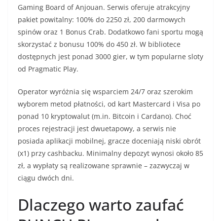
Gaming Board of Anjouan. Serwis oferuje atrakcyjny
pakiet powitalny: 100% do 2250 zł, 200 darmowych
spinów oraz 1 Bonus Crab. Dodatkowo fani sportu mogą
skorzystać z bonusu 100% do 450 zł. W bibliotece
dostępnych jest ponad 3000 gier, w tym popularne sloty
od Pragmatic Play.
Operator wyróżnia się wsparciem 24/7 oraz szerokim
wyborem metod płatności, od kart Mastercard i Visa po
ponad 10 kryptowalut (m.in. Bitcoin i Cardano). Choć
proces rejestracji jest dwuetapowy, a serwis nie
posiada aplikacji mobilnej, gracze doceniają niski obrót
(x1) przy cashbacku. Minimalny depozyt wynosi około 85
zł, a wypłaty są realizowane sprawnie – zazwyczaj w
ciągu dwóch dni.
Dlaczego warto zaufać