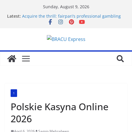
Sunday, August 9, 2026
İlk Para Yatırma Teklifiniz ve Hoş Geldin Bonusunu
Latest:
Nasıl Alabilirsiniz
Acquire the thrill: fairpari’s professional gambling
strategy revealed
Tácticas de casino aseguradas: muestra increíbles
estrategias de juego en fraga
Mastering casino scratch: navigate with the wise 아
스트로넛 게임.
Cleverly Savor the Sugar Rush 1000: Reliable Casino
Safety Tips
1
Polskie Kasyna Online
2026
April 6, 2026
Samin Mehzabeen