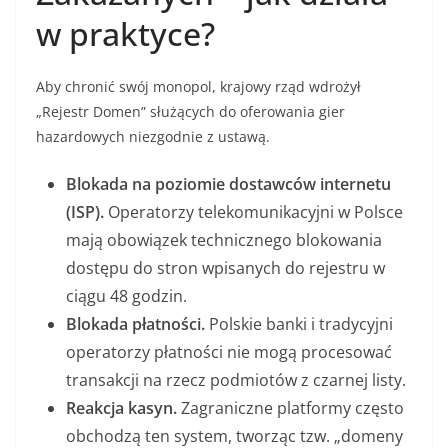
w praktyce?
Aby chronić swój monopol, krajowy rząd wdrożył
„Rejestr Domen” służących do oferowania gier
hazardowych niezgodnie z ustawą.
Blokada na poziomie dostawców internetu
(ISP).
Operatorzy telekomunikacyjni w Polsce
mają obowiązek technicznego blokowania
dostępu do stron wpisanych do rejestru w
ciągu 48 godzin.
Blokada płatności.
Polskie banki i tradycyjni
operatorzy płatności nie mogą procesować
transakcji na rzecz podmiotów z czarnej listy.
Reakcja kasyn.
Zagraniczne platformy często
obchodzą ten system, tworząc tzw. „domeny