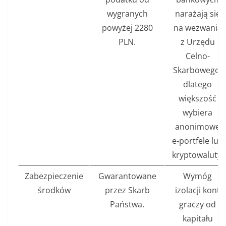
wygranych
narażają się
powyżej 2280
na wezwania
PLN.
z Urzędu
Celno-
Skarbowego,
dlatego
większość
wybiera
anonimowe
e-portfele lub
kryptowaluty.
Zabezpieczenie
Gwarantowane
Wymóg
środków
przez Skarb
izolacji kont
Państwa.
graczy od
kapitału