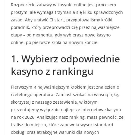
Rozpoczęcie zabawy w kasynie online jest procesem
prostym, ale wymaga trzymania się kilku sprawdzonych
zasad. Aby ułatwić Ci start, przygotowaliśmy krótki
poradnik, który przeprowadzi Cię przez najważniejsze
etapy – od momentu, gdy wybierasz nowe kasyno
online, po pierwsze kroki na nowym koncie.
1. Wybierz odpowiednie
kasyno z rankingu
Pierwszym и najważniejszym krokiem jest znalezienie
rzetelnego operatora. Zamiast szukać na własną rękę,
skorzystaj z naszego zestawienia, w którym
prezentujemy wyłącznie najlepsze internetowe kasyno
na rok 2026. Analizując nasz ranking, masz pewność, że
trafisz do miejsca, które zapewnia wysoki standard
obsługi oraz atrakcyjne warunki dla nowych