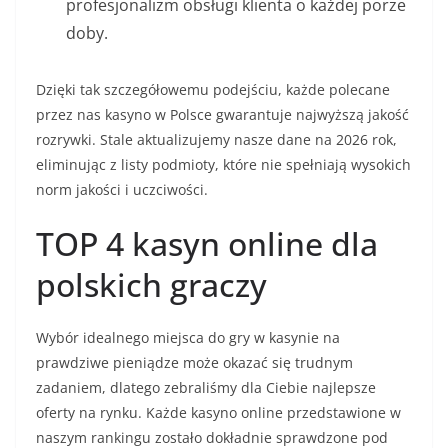
profesjonalizm obsługi klienta o każdej porze
doby.
Dzięki tak szczegółowemu podejściu, każde polecane
przez nas kasyno w Polsce gwarantuje najwyższą jakość
rozrywki. Stale aktualizujemy nasze dane na 2026 rok,
eliminując z listy podmioty, które nie spełniają wysokich
norm jakości i uczciwości.
TOP 4 kasyn online dla
polskich graczy
Wybór idealnego miejsca do gry w kasynie na
prawdziwe pieniądze może okazać się trudnym
zadaniem, dlatego zebraliśmy dla Ciebie najlepsze
oferty na rynku. Każde kasyno online przedstawione w
naszym rankingu zostało dokładnie sprawdzone pod