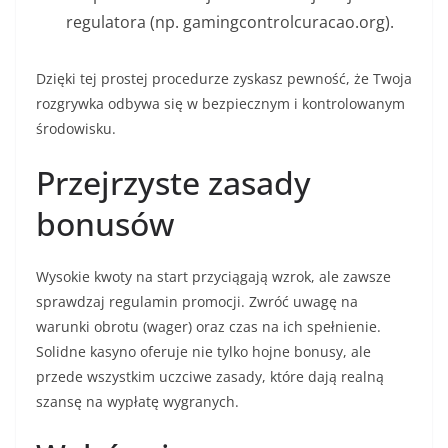
regulatora (np. gamingcontrolcuracao.org).
Dzięki tej prostej procedurze zyskasz pewność, że Twoja
rozgrywka odbywa się w bezpiecznym i kontrolowanym
środowisku.
Przejrzyste zasady
bonusów
Wysokie kwoty na start przyciągają wzrok, ale zawsze
sprawdzaj regulamin promocji. Zwróć uwagę na
warunki obrotu (wager) oraz czas na ich spełnienie.
Solidne kasyno oferuje nie tylko hojne bonusy, ale
przede wszystkim uczciwe zasady, które dają realną
szansę na wypłatę wygranych.