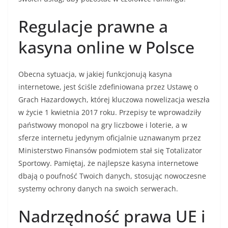
Regulacje prawne a
kasyna online w Polsce
Obecna sytuacja, w jakiej funkcjonują kasyna
internetowe, jest ściśle zdefiniowana przez Ustawę o
Grach Hazardowych, której kluczowa nowelizacja weszła
w życie 1 kwietnia 2017 roku. Przepisy te wprowadziły
państwowy monopol na gry liczbowe i loterie, а w
sferze internetu jedynym oficjalnie uznawanym przez
Ministerstwo Finansów podmiotem stał się Totalizator
Sportowy. Pamiętaj, że najlepsze kasyna internetowe
dbają o poufność Twoich danych, stosując nowoczesne
systemy ochrony danych na swoich serwerach.
Nadrzędność prawa UE i