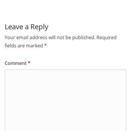
Leave a Reply
Your email address will not be published.
Required
fields are marked
*
Comment
*