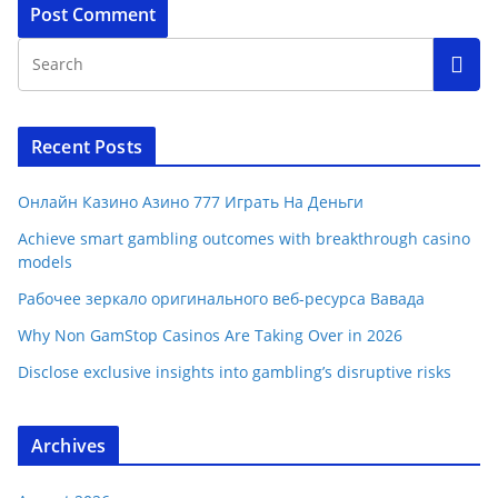
Recent Posts
Онлайн Казино Азино 777 Играть На Деньги
Achieve smart gambling outcomes with breakthrough casino
models
Рабочее зеркало оригинального веб-ресурса Вавада
Why Non GamStop Casinos Are Taking Over in 2026
Disclose exclusive insights into gambling’s disruptive risks
Archives