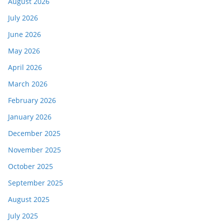
August 2026
July 2026
June 2026
May 2026
April 2026
March 2026
February 2026
January 2026
December 2025
November 2025
October 2025
September 2025
August 2025
July 2025