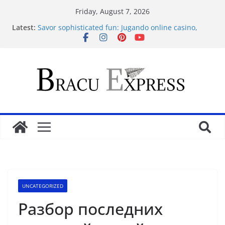
Friday, August 7, 2026
Latest:
Savor sophisticated fun: Jugando online casino,
your pleasure guaranteed
Sensible Medical insurance Preparations
Почему облачные игры оказываются
распространённее
Самые необычные увлечения со всего мира
Casino On-line for Novices: Entertainments, Profiles
and Protection
UNCATEGORIZED
Разбор последних