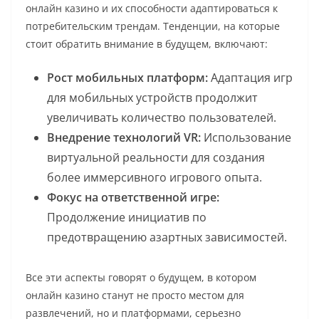
онлайн казино и их способности адаптироваться к
потребительским трендам. Тенденции, на которые
стоит обратить внимание в будущем, включают:
Рост мобильных платформ:
Адаптация игр
для мобильных устройств продолжит
увеличивать количество пользователей.
Внедрение технологий VR:
Использование
виртуальной реальности для создания
более иммерсивного игрового опыта.
Фокус на ответственной игре:
Продолжение инициатив по
предотвращению азартных зависимостей.
Все эти аспекты говорят о будущем, в котором
онлайн казино станут не просто местом для
развлечений, но и платформами, серьезно