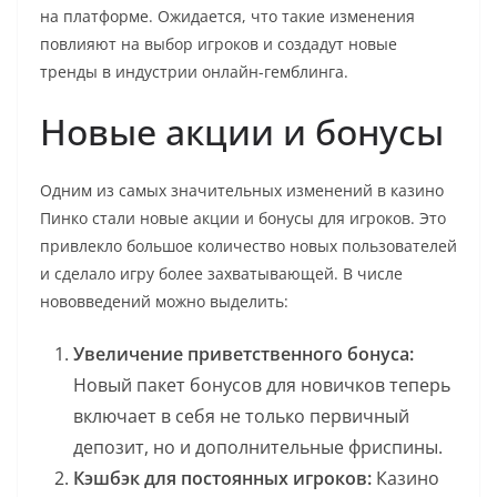
на платформе. Ожидается, что такие изменения
повлияют на выбор игроков и создадут новые
тренды в индустрии онлайн-гемблинга.
Новые акции и бонусы
Одним из самых значительных изменений в казино
Пинко стали новые акции и бонусы для игроков. Это
привлекло большое количество новых пользователей
и сделало игру более захватывающей. В числе
нововведений можно выделить:
Увеличение приветственного бонуса:
Новый пакет бонусов для новичков теперь
включает в себя не только первичный
депозит, но и дополнительные фриспины.
Кэшбэк для постоянных игроков:
Казино