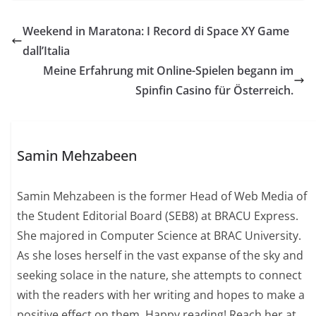
Weekend in Maratona: I Record di Space XY Game
dall’Italia
Meine Erfahrung mit Online-Spielen begann im
Spinfin Casino für Österreich.
Samin Mehzabeen
Samin Mehzabeen is the former Head of Web Media of
the Student Editorial Board (SEB8) at BRACU Express.
She majored in Computer Science at BRAC University.
As she loses herself in the vast expanse of the sky and
seeking solace in the nature, she attempts to connect
with the readers with her writing and hopes to make a
positive effect on them. Happy reading! Reach her at