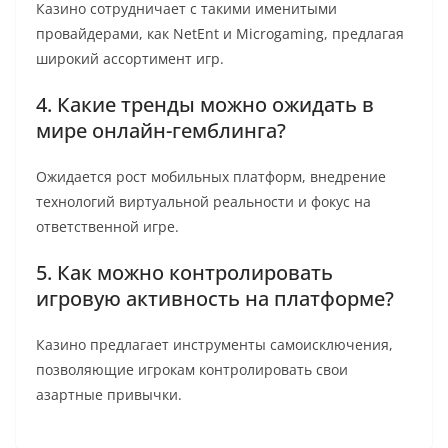
Казино сотрудничает с такими именитыми
провайдерами, как NetEnt и Microgaming, предлагая
широкий ассортимент игр.
4. Какие тренды можно ожидать в
мире онлайн-гемблинга?
Ожидается рост мобильных платформ, внедрение
технологий виртуальной реальности и фокус на
ответственной игре.
5. Как можно контролировать
игровую активность на платформе?
Казино предлагает инструменты самоисключения,
позволяющие игрокам контролировать свои
азартные привычки.