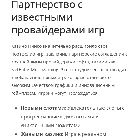
Партнерство с
известными
провайдерами игр
Казино Пинко значительно расширило свое
портфолио игр, заключив партнерские соглашения с
крупнейшими провайдерами софта, такими как
NetEnt и Microgaming. Это сотрудничество приводит
к добавлению новых игр, которые отличаются
высоким качеством графики и инновационным
геймплеем. Игроки могут наслаждаться:
Новыми слотами:
Увлекательные слоты с
прогрессивными джекпотами и
уникальными сюжетами.
Живыми казино:
Игра в реальном