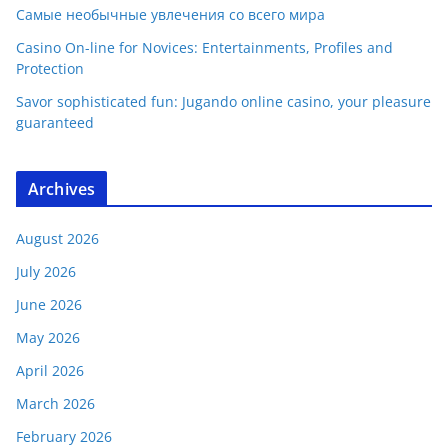
Самые необычные увлечения со всего мира
Casino On-line for Novices: Entertainments, Profiles and
Protection
Savor sophisticated fun: Jugando online casino, your pleasure
guaranteed
Archives
August 2026
July 2026
June 2026
May 2026
April 2026
March 2026
February 2026