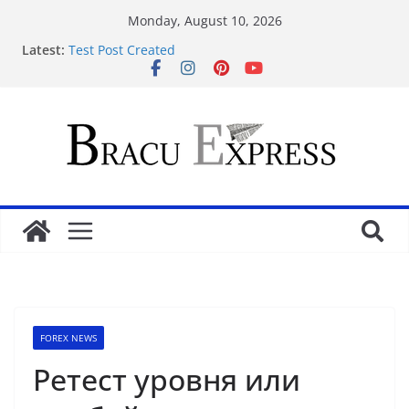
Monday, August 10, 2026
Latest:
Test Post Created
Mental health Sense Day 2025: As to the reasons
They Things
Raise your stakes: The thrilling genius of casino
adventure and returns
Electrifying casino methods: expert tips to handle
your game
Mobil cihazlarda mostbet casinonun sadə və sürətli
ödəniş yolları istifadəçilərin diqqətini çəkir
FOREX NEWS
Ретест уровня или