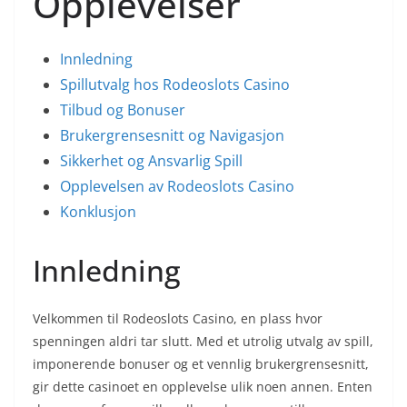
Opplevelser
Innledning
Spillutvalg hos Rodeoslots Casino
Tilbud og Bonuser
Brukergrensesnitt og Navigasjon
Sikkerhet og Ansvarlig Spill
Opplevelsen av Rodeoslots Casino
Konklusjon
Innledning
Velkommen til Rodeoslots Casino, en plass hvor
spenningen aldri tar slutt. Med et utrolig utvalg av spill,
imponerende bonuser og et vennlig brukergrensesnitt,
gir dette casinoet en opplevelse ulik noen annen. Enten