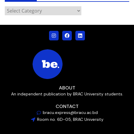
ABOUT
An independent publication by BRAC University students.
CONTACT
bracu.express@bracu.ac.bd
Room no. 6D-05, BRAC University