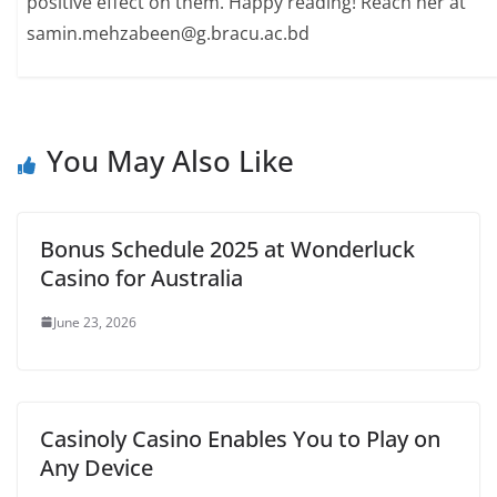
positive effect on them. Happy reading! Reach her at
samin.mehzabeen@g.bracu.ac.bd
You May Also Like
Bonus Schedule 2025 at Wonderluck
Casino for Australia
June 23, 2026
Casinoly Casino Enables You to Play on
Any Device