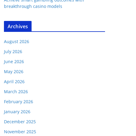
breakthrough casino models
Archives
August 2026
July 2026
June 2026
May 2026
April 2026
March 2026
February 2026
January 2026
December 2025
November 2025