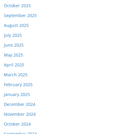
October 2025
September 2025
August 2025
July 2025
June 2025
May 2025
April 2025
March 2025
February 2025
January 2025
December 2024
November 2024
October 2024
September 2024