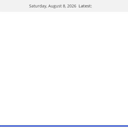
Latest:
Saturday, August 8, 2026