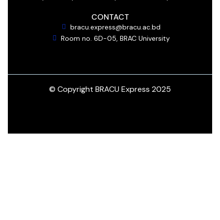
CONTACT
bracu.express@bracu.ac.bd
Room no. 6D-05, BRAC University
© Copyright BRACU Express 2025