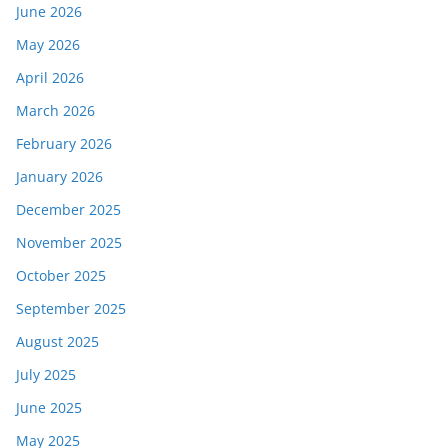
June 2026
May 2026
April 2026
March 2026
February 2026
January 2026
December 2025
November 2025
October 2025
September 2025
August 2025
July 2025
June 2025
May 2025