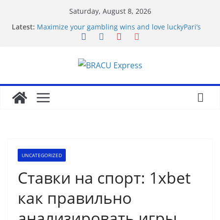
Saturday, August 8, 2026
Latest:
Maximize your gambling wins and love luckyPari’s
unbeatable experience
favorite article 422293
Basarili Bahis İçin 1x bet Üzerinde İpuçlari
Відповідальне геймінг на Eldorado казино: як
грати без стресу
Безпечність і довіра в Sol casino
UNCATEGORIZED
Ставки на спорт: 1xbet
как правильно
анализировать игры