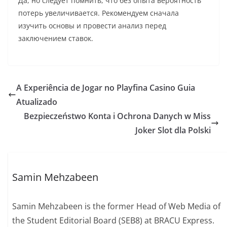
Да, но следует помнить, что без опыта вероятность
потерь увеличивается. Рекомендуем сначала
изучить основы и провести анализ перед
заключением ставок.
A Experiência de Jogar no Playfina Casino Guia
Atualizado
Bezpieczeństwo Konta i Ochrona Danych w Miss
Joker Slot dla Polski
Samin Mehzabeen
Samin Mehzabeen is the former Head of Web Media of
the Student Editorial Board (SEB8) at BRACU Express.