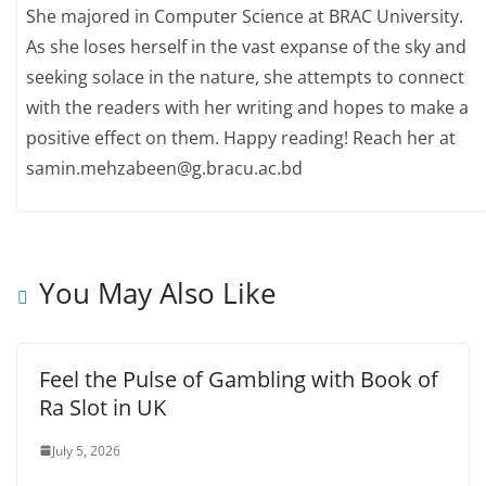
She majored in Computer Science at BRAC University.
As she loses herself in the vast expanse of the sky and
seeking solace in the nature, she attempts to connect
with the readers with her writing and hopes to make a
positive effect on them. Happy reading! Reach her at
samin.mehzabeen@g.bracu.ac.bd
You May Also Like
Feel the Pulse of Gambling with Book of
Ra Slot in UK
July 5, 2026