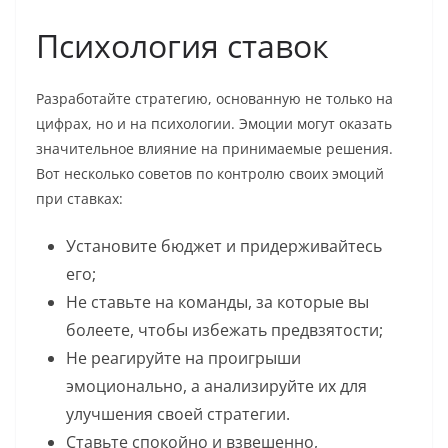
Психология ставок
Разработайте стратегию, основанную не только на
цифрах, но и на психологии. Эмоции могут оказать
значительное влияние на принимаемые решения.
Вот несколько советов по контролю своих эмоций
при ставках:
Установите бюджет и придерживайтесь
его;
Не ставьте на команды, за которые вы
болеете, чтобы избежать предвзятости;
Не реагируйте на проигрыши
эмоционально, а анализируйте их для
улучшения своей стратегии.
Ставьте спокойно и взвешенно,