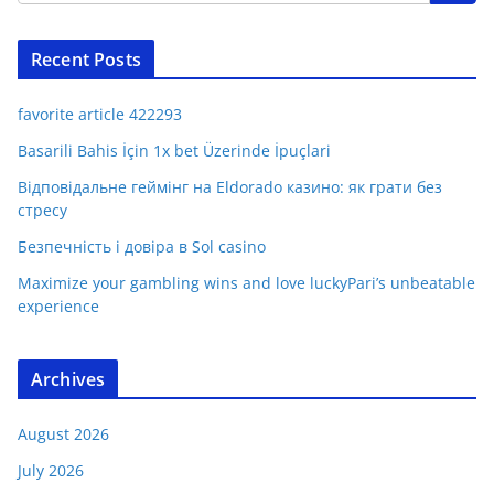
Recent Posts
favorite article 422293
Basarili Bahis İçin 1x bet Üzerinde İpuçlari
Відповідальне геймінг на Eldorado казино: як грати без
стресу
Безпечність і довіра в Sol casino
Maximize your gambling wins and love luckyPari’s unbeatable
experience
Archives
August 2026
July 2026