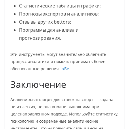
Статистические таблицы и графики;
Прогнозы экспертов и аналитиков;
Отзывы других bettors;
Программы для анализа и
прогнозирования.
Эти инструменты могут значительно облегчить
процесс аналитики и помочь принимать более
обоснованные решения
1хБет
.
Заключение
Анализировать игры для ставок на спорт — задача
не из легких, но она вполне выполнима при
целенаправленном подходе. Используйте статистику,
психологию и современные аналитические
инструменты, чтобы повысить свои шансы на