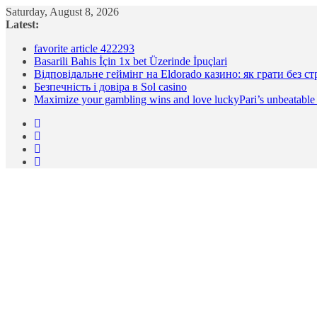
Skip
Saturday, August 8, 2026
to
Latest:
content
favorite article 422293
Basarili Bahis İçin 1x bet Üzerinde İpuçlari
Відповідальне геймінг на Eldorado казино: як грати без ст
Безпечність і довіра в Sol casino
Maximize your gambling wins and love luckyPari’s unbeatable