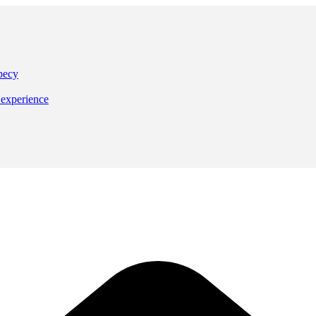
ресу
 experience