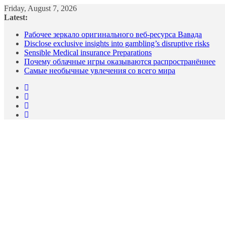
Friday, August 7, 2026
Latest:
Рабочее зеркало оригинального веб-ресурса Вавада
Disclose exclusive insights into gambling’s disruptive risks
Sensible Medical insurance Preparations
Почему облачные игры оказываются распространённее
Самые необычные увлечения со всего мира