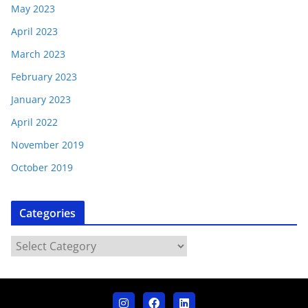
May 2023
April 2023
March 2023
February 2023
January 2023
April 2022
November 2019
October 2019
Categories