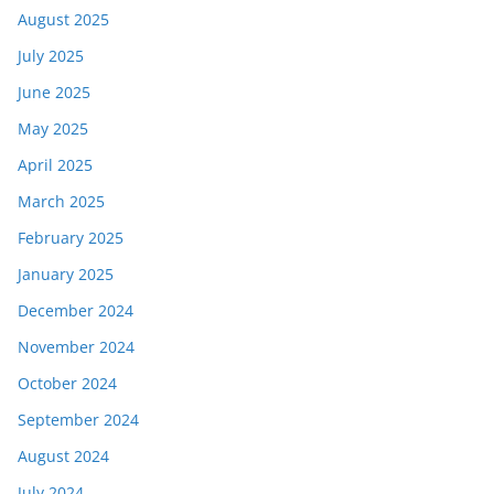
August 2025
July 2025
June 2025
May 2025
April 2025
March 2025
February 2025
January 2025
December 2024
November 2024
October 2024
September 2024
August 2024
July 2024