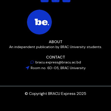
ABOUT
An independent publication by BRAC University students.
CONTACT
bracu.express@bracu.ac.bd
Room no. 6D-05, BRAC University
© Copyright BRACU Express 2025