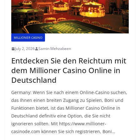
MILLIONER CASINO
July 2, 2026
Samin Mehzabeen
Entdecken Sie den Reichtum mit
dem Millioner Casino Online in
Deutschland
Germany: Wenn Sie nach einem Online-Casino suchen,
das Ihnen einen breiten Zugang zu Spielen, Boni und
Funktionen bietet, ist das Millioner Casino Online in
Deutschland definitiv eine Option, die Sie nicht
ignorieren sollten. Mit https://www.millioner-
casinode.com können Sie sich registrieren, Boni…