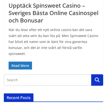
Upptäck Spinsweet Casino –
Sveriges Bästa Online Casinospel
och Bonusar
När du letar efter ett nytt online casino kan det vara
svårt att veta vem du kan lita på. Men Spinsweet Casino
har blivit ett namn som är känt för sina generösa
bonusar, och det är inte svårt att förstå varför.
spinsweet.
Read More
Recent Posts