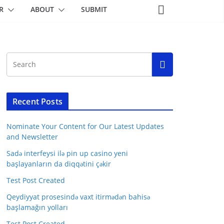
R
ABOUT
SUBMIT
Recent Posts
Nominate Your Content for Our Latest Updates
and Newsletter
Sadə interfeysi ilə pin up casino yeni
başlayanların da diqqətini çəkir
Test Post Created
Qeydiyyat prosesində vaxt itirmədən bahisə
başlamağın yolları
Test Post Created