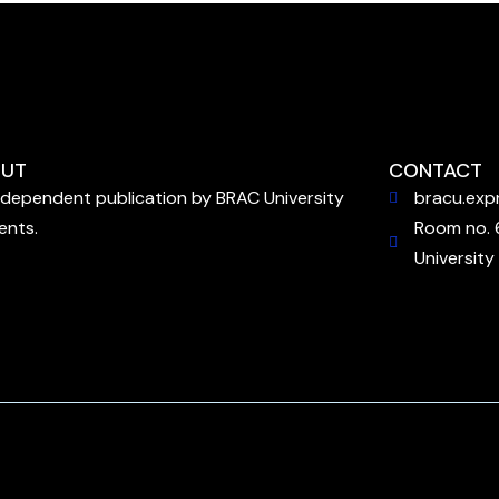
UT
CONTACT
ndependent publication by BRAC University
bracu.exp
ents.
Room no. 
University