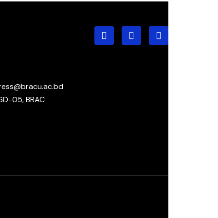
ress@bracu.ac.bd
6D-05, BRAC