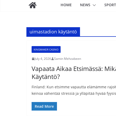
HOME
NEWS
SPORT
uimastadion käytäntö
KINGMAKER CASINO
July 4, 2026
Samin Mehzabeen
Vapaata Aikaa Etsimässä: Mi
Käytäntö?
Finland: Kun etsimme vapautta elämämme rajoitta
keinoa vähentää stressiä ja ylläpitää hyvää fyysis
Read More