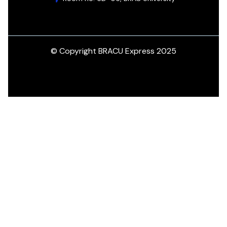
© Copyright BRACU Express 2025