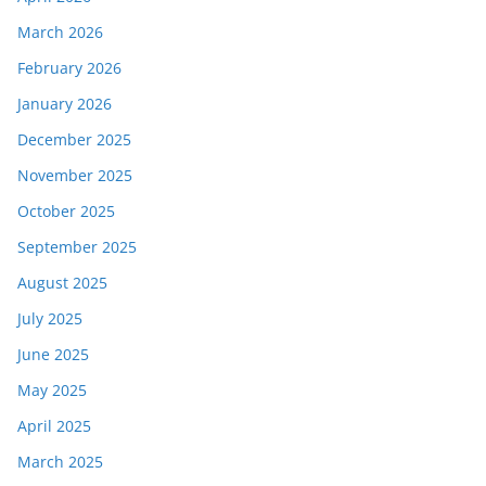
March 2026
February 2026
January 2026
December 2025
November 2025
October 2025
September 2025
August 2025
July 2025
June 2025
May 2025
April 2025
March 2025