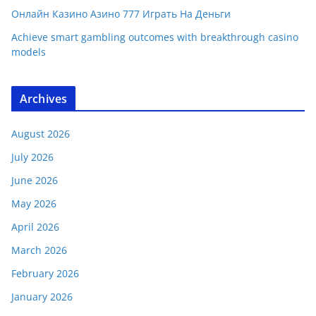
Онлайн Казино Азино 777 Играть На Деньги
Achieve smart gambling outcomes with breakthrough casino
models
Archives
August 2026
July 2026
June 2026
May 2026
April 2026
March 2026
February 2026
January 2026