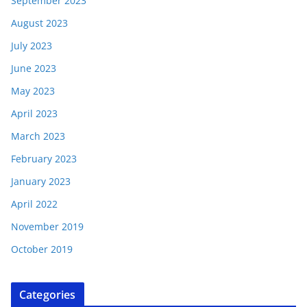
September 2023
August 2023
July 2023
June 2023
May 2023
April 2023
March 2023
February 2023
January 2023
April 2022
November 2019
October 2019
Categories