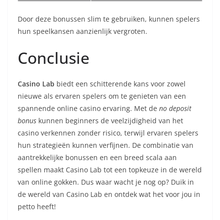
Door deze bonussen slim te gebruiken, kunnen spelers
hun speelkansen aanzienlijk vergroten.
Conclusie
Casino Lab
biedt een schitterende kans voor zowel
nieuwe als ervaren spelers om te genieten van een
spannende online casino ervaring. Met de
no deposit
bonus
kunnen beginners de veelzijdigheid van het
casino verkennen zonder risico, terwijl ervaren spelers
hun strategieën kunnen verfijnen. De combinatie van
aantrekkelijke bonussen en een breed scala aan
spellen maakt Casino Lab tot een topkeuze in de wereld
van online gokken. Dus waar wacht je nog op? Duik in
de wereld van Casino Lab en ontdek wat het voor jou in
petto heeft!