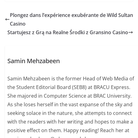
Plongez dans l’expérience exubérante de Wild Sultan
Casino
Startujesz z Grą na Realne Środki z Gransino Casino
Samin Mehzabeen
Samin Mehzabeen is the former Head of Web Media of
the Student Editorial Board (SEB8) at BRACU Express.
She majored in Computer Science at BRAC University.
As she loses herself in the vast expanse of the sky and
seeking solace in the nature, she attempts to connect
with the readers with her writing and hopes to make a
positive effect on them. Happy reading! Reach her at