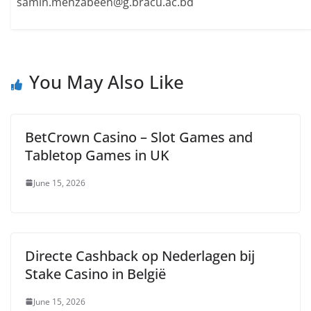
samin.mehzabeen@g.bracu.ac.bd
You May Also Like
BetCrown Casino – Slot Games and
Tabletop Games in UK
June 15, 2026
Directe Cashback op Nederlagen bij
Stake Casino in België
June 15, 2026