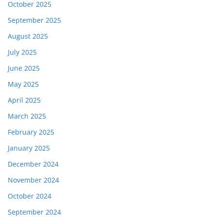
October 2025
September 2025
August 2025
July 2025
June 2025
May 2025
April 2025
March 2025
February 2025
January 2025
December 2024
November 2024
October 2024
September 2024