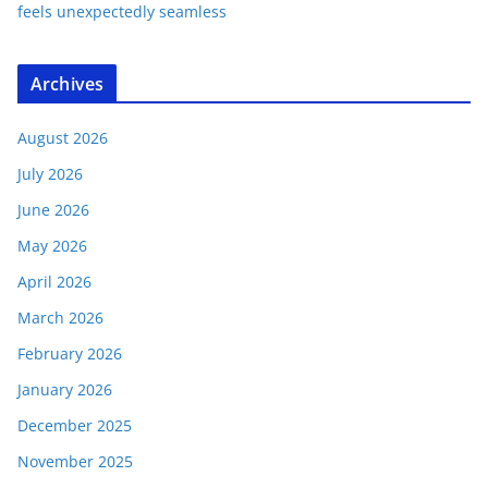
feels unexpectedly seamless
Archives
August 2026
July 2026
June 2026
May 2026
April 2026
March 2026
February 2026
January 2026
December 2025
November 2025