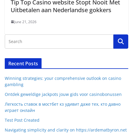
Tip Top Casino website Stopt Nooit Met
Uitbetalen aan Nederlandse gokkers
June 21, 2026
Recent Posts
Winning strategies: your comprehensive outlook on casino
gambling
Ontdek geweldige jackpots jouw gids voor casinobonussen
Легкость ставок в мостбет кз удивит даже тех, кто давно
играет онлайн
Test Post Created
Navigating simplicity and clarity on https://ardematbyron.net