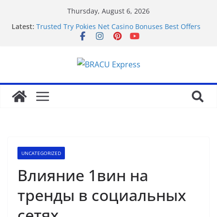
Thursday, August 6, 2026
Latest:
Trusted Try Pokies Net Casino Bonuses Best Offers
Как технологии помогают стимулировать
креативное мышление
Canlı bahislerde avantaj sağlayan platform
bahis.com güncel giriş olarak öne çıkıyor
Clever gambling chip strategies to generate profit
on Betpanda Casino
Ontdek de winnende strategieën en
topprijsaanbevelingen van Atefia Casino
UNCATEGORIZED
Влияние 1вин на
тренды в социальных
сетях