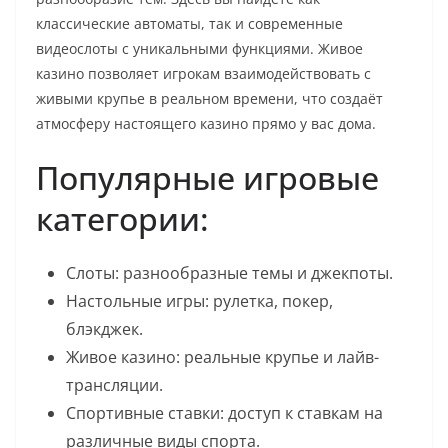
классические автоматы, так и современные
видеослоты с уникальными функциями. Живое
казино позволяет игрокам взаимодействовать с
живыми крупье в реальном времени, что создаёт
атмосферу настоящего казино прямо у вас дома.
Популярные игровые
категории:
Слоты: разнообразные темы и джекпоты.
Настольные игры: рулетка, покер,
блэкджек.
Живое казино: реальные крупье и лайв-
трансляции.
Спортивные ставки: доступ к ставкам на
различные виды спорта.