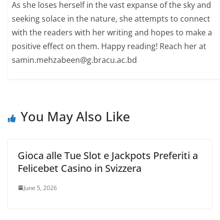
As she loses herself in the vast expanse of the sky and
seeking solace in the nature, she attempts to connect
with the readers with her writing and hopes to make a
positive effect on them. Happy reading! Reach her at
samin.mehzabeen@g.bracu.ac.bd
You May Also Like
Gioca alle Tue Slot e Jackpots Preferiti a
Felicebet Casino in Svizzera
June 5, 2026